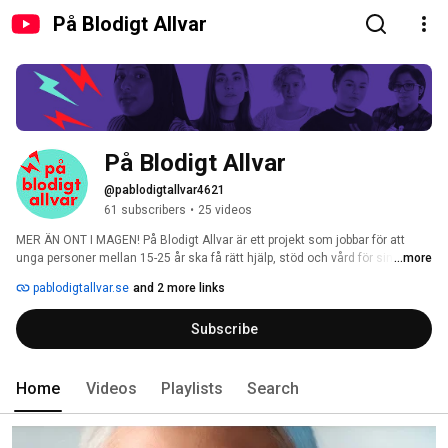
På Blodigt Allvar
På Blodigt Allvar
@pablodigtallvar4621
61 subscribers
•
25 videos
MER ÄN ONT I MAGEN! På Blodigt Allvar är ett projekt som jobbar för att 
unga personer mellan 15-25 år ska få rätt hjälp, stöd och vård för sina 
...more
mensbesvär. Genom våra filmer, mensvärkstest och artiklar vill vi öka 
pablodigtallvar.se
and 2 more links
kunskapen om mensvärk och mensproblem och informera de personer 
som är drabbade. Vi tar mensvärk på blodigt allvar! 
Subscribe
Home
Videos
Playlists
Search