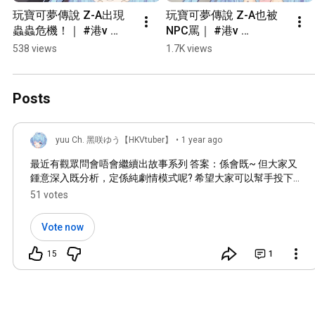
玩寶可夢傳說 Z-A出現
玩寶可夢傳說 Z-A也被
蟲蟲危機！｜ #港v 
NPC罵｜ #港v 
#hkvtuber #黑咲游 #香
#hkvtuber #黑咲游 #香
538 views
1.7K views
港vtuber #vtuber #新人
港vtuber #vtuber #新人
vtuber【黑咲游 
vtuber【黑咲游 
hkvtuber】
hkvtuber】
Posts
yuu Ch. 黑咲ゆう【HKVtuber】
•
1 year ago
最近有觀眾問會唔會繼續出故事系列 答案：係會既~ 但大家又
鍾意深入既分析，定係純劇情模式呢? 希望大家可以幫手投下
你心中既一票~!
51 votes
Vote now
15
1