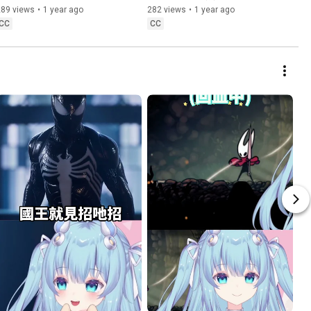
咲游 hkvtuber】【vtuber中文
【烤肉精華】｜廣東話｜粵語 
289 views
•
1 year ago
282 views
•
1 year ago
字幕】
CC中文字幕【黑咲游 
CC
CC
hkvtuber】