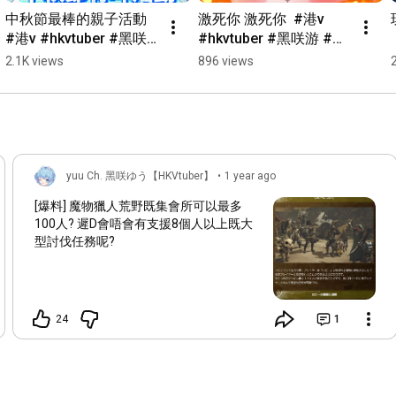
中秋節最棒的親子活動 
激死你 激死你  #港v 
#港v #hkvtuber #黑咲
#hkvtuber #黑咲游 #香
游 #香港vtuber #vtuber 
港vtuber #vtuber #新人
2.1K views
896 views
#新人vtuber【黑咲游 
vtuber【黑咲游 
hkvtuber】
hkvtuber】
yuu Ch. 黑咲ゆう【HKVtuber】
•
1 year ago
[爆料] 魔物獵人荒野既集會所可以最多
100人? 遲D會唔會有支援8個人以上既大
型討伐任務呢?
24
1