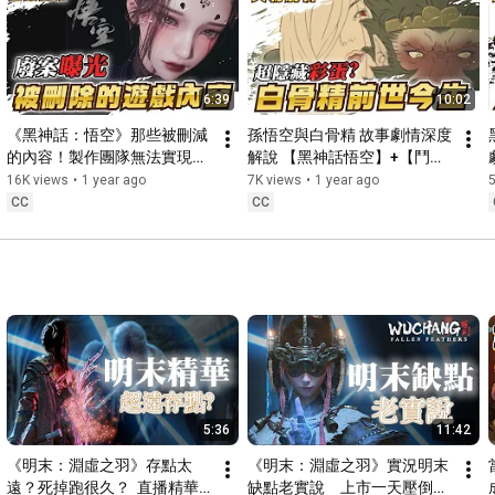
❌除非國王提起，請盡量避免提起其他人的名字

❌請勿在其他實況間提及國王，以免他人受到困擾

❌開玩笑請適可而止 別擅自取小名

❌聊天室互相尊重，勿攻擊台主及觀眾

6:39
10:02
❌禁止任何過份意淫 / 不雅用詞

❌禁止拍打~歡迎餵食🍨

《黑神話：悟空》那些被刪減
孫悟空與白骨精 故事劇情深度
作出以上行為並屢勸不改，會受到正義之鎚制裁喔！

的內容！製作團隊無法實現的
解說 【黑神話悟空】+【鬥戰
場景？｜廣東話｜粵語 CC中
神】｜廣東話｜粵語 CC中文
16K views
•
1 year ago
7K views
•
1 year ago
5
💎社交媒體：

文字幕【黑咲游 hkvtuber】
字幕【黑咲游  hkvtuber】
CC
CC
👑【X】：
https://twitter.com/siuyo1
👑【圖奇】：
https://www.twitch.tv/kurosakiyuu
👑【異世界頻道】：
youtube.com/@HKGamingHall
💌【聯絡】：siuyochannels@gmail.com

#vtuber
#hkvtuber
#香港vtuber
#中文vtuber
#遊戲介紹
#遊戲新聞
#小游
👑Art tag : 
#豬兜國國畫
👑Live tag：
#國王直播中
👑Fan tag：
#豬兜
5:36
11:42
👑精華：
#國王皇冠
(FanArt可能會拿來當素材喔~♥ )

《明末：淵虛之羽》存點太
《明末：淵虛之羽》實況明末
遠？死掉跑很久？  直播精華  
缺點老實說　上市一天壓倒性