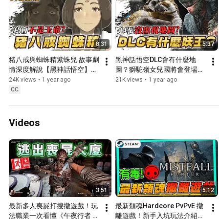
8:31
5:37
豬八戒與蜘蛛精紫蛛兒 故事劇
黑神話悟空DLC會有什麼地
情深度解說【黑神話悟空】｜
圖？獅駝嶺女兒國將會登場？
廣東話｜粵語 CC中文字幕
｜廣東話｜粵語 CC中文字幕
24K views
•
1 year ago
21K views
•
1 year ago
【黑咲游 hkvtuber】
【黑咲游 hkvtuber】
CC
Videos
3:51
5:12
最新多人喪屍打搜撤遊戲！玩
最新類魂Hardcore PvPvE 撤
法職業一次看懂《午夜行者 
離遊戲！新手入坑玩法介紹