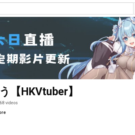
ゆう【HKVtuber】
68 videos
ore