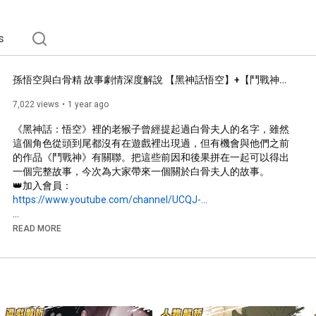
s
孫悟空與白骨精 故事劇情深度解說 【黑神話悟空】+【鬥戰神】｜廣東話｜粵語 CC中文字幕【黑咲游  hkvtuber】
7,022 views
1 year ago
《黑神話：悟空》裡的老猴子曾經提起過白骨夫人的名字，雖然
這個角色從頭到尾都沒有在遊戲裡出現過，但有機會與他們之前
的作品《鬥戰神》有關聯。把這些前因和後果拼在一起可以得出
一個完整故事，今次為大家帶來一個關於白骨夫人的故事。

https://www.youtube.com/channel/UCQJ-...
READ MORE
www.youtube.com/@KurosakiYuu
✨【 豬兜國基金 】：payme.hsbc/kurosakiyuu

✨【 補充國庫 】：
https://streamlabs.com/kurosakiyuu/tip
👑聊天室攻略👑

❣️粵語 / 中文 OK!  書面回覆默認用中文回答喔~!
