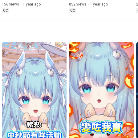
#黑神話悟空
#白骨精
#孫悟空
#白骨夫人
#三打白骨精
#鬥戰神
#廣東話 #香港 【黑咲游 
負評 很難玩？畫質差？#廣東
156 views
•
1 year ago
852 views
•
1 year ago
#西遊記
#遊戲解析
#劇情分析
#遊戲彩蛋
#黑神話
#小游
hkvtuber】
話 #香港 【黑咲游 
CC
CC
hkvtuber】