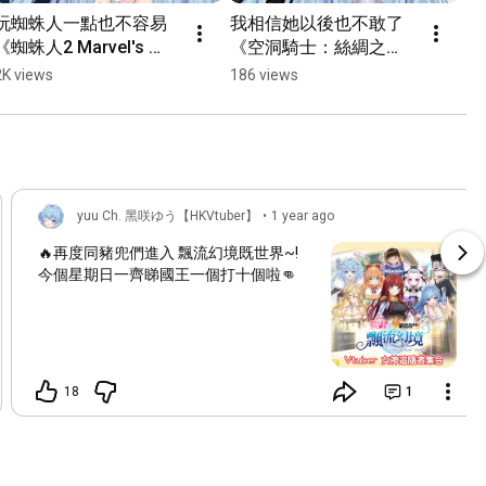
玩蜘蛛人一點也不容易
我相信她以後也不敢了 
《蜘蛛人2 Marvel's 
《空洞騎士：絲綢之
Spider-Man 2》#港v 
歌》#港v #hkvtuber #
2K views
186 views
#hkvtuber #黑咲游 #香
黑咲游 #香港vtuber 
港vtuber #vtuber #新人
#vtuber #新人vtuber
vtuber【黑咲游 
hkvtuber】
yuu Ch. 黑咲ゆう【HKVtuber】
•
1 year ago
🔥再度同豬兜們進入 飄流幻境既世界~!
今個星期日一齊睇國王一個打十個啦👊
18
1