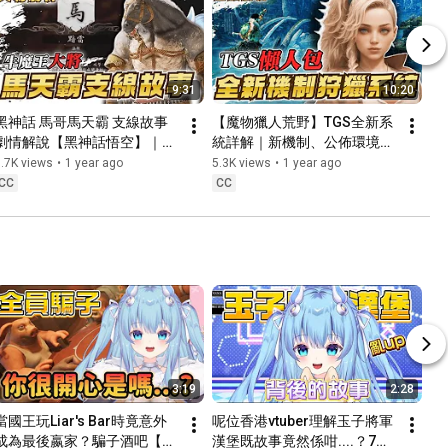
9:31
10:20
黑神話 馬哥馬天霸 支線故事
【魔物獵人荒野】TGS全新系
劇情解說【黑神話悟空】｜廣
統詳解｜新機制、公佈環境互
東話｜粵語 CC中文字幕【黑
動｜Monster Hunter Wilds 
.7K views
•
1 year ago
5.3K views
•
1 year ago
咲游 hkvtuber】
粵語｜CC中文字幕【黑咲游 
CC
CC
hkvtuber】
3:19
2:28
當國王玩Liar's Bar時竟意外
呢位香港vtuber理解玉子將軍
成為最後嬴家？騙子酒吧【黑
漢堡既故事竟然係咁....？7噏