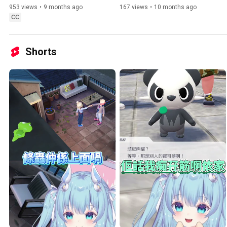
The Midnight Walkers》｜
《霧影獵人 Mistfall Hunter》
953 views
•
9 months ago
167 views
•
10 months ago
steam｜遊戲介紹【黑咲游 
｜職業｜技能｜攻略｜粵語/
CC
hkvtuber】
廣東話【黑咲游 hkvtuber】
Shorts