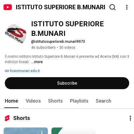
ISTITUTO SUPERIORE B.MUNARI
ISTITUTO SUPERIORE 
B.MUNARI
@istitutosuperioreb.munari9973
46 subscribers
•
30 videos
Il nostro istituto Istituto Superiore B.Munari è presente ad Acerra (NA) con 3 
indirizzi liceali : 
...more
liceomunari.edu.it
Subscribe
Home
Videos
Shorts
Playlists
Search
Shorts