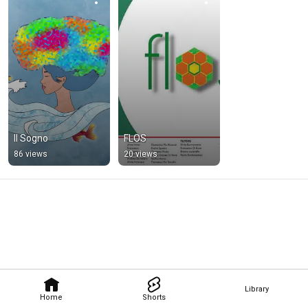
Il Sogno
FLOS
86 views
20 views
Library
Home
Shorts