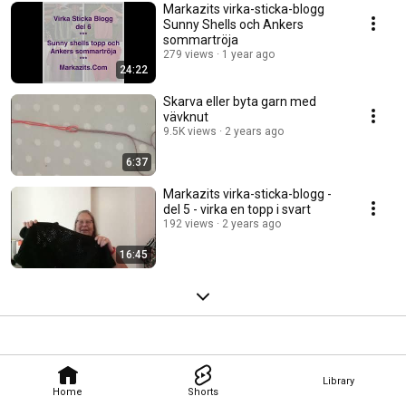
Markazits virka-sticka-blogg
Sunny Shells och Ankers
sommartröja
279 views
1 year ago
24:22
Skarva eller byta garn med
vävknut
9.5K views
2 years ago
6:37
Markazits virka-sticka-blogg -
del 5 - virka en topp i svart
192 views
2 years ago
16:45
Library
Home
Shorts