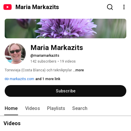
Maria Markazits
Maria Markazits
@mariamarkazits
142 subscribers
•
19 videos
Torrevieja (Costa Blanca) och teknikprylar 
...more
markazits.com
and 1 more link
Subscribe
Home
Videos
Playlists
Search
Videos