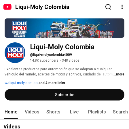
Liqui-Moly Colombia
Liqui-Moly Colombia
@liqui-molycolombia4009
14.8K subscribers
•
348 videos
Excelentes productos para automoción que se adaptan a cualquier 
vehículo del mundo, aceites de motor y aditivos, cuidado del automóvil, 
...more
aerosoles de mantenimiento, grasas y pastas, también adhesivos y 
liqui-moly.com.co
and 4 more links
sellantes. Décadas de experiencia, que entusiasman a más de 150 
países, desde su fundación en 1957. 
Subscribe
Home
Videos
Shorts
Live
Playlists
Search
Videos