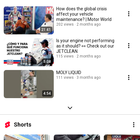
How does the global crisis
affect your vehicle
maintenance? | Motor World
202 views
2 months ago
21:41
Is your engine not performing
as it should? 👀 Check out our
JETCLEAN.
115 views
2 months ago
5:08
MOLY LIQUID
111 views
3 months ago
4:54
Shorts