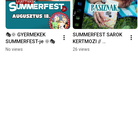
🎭🌞 GYERMEKEK 
SUMMERFEST SAROK 
SUMMERFEST-je 🌞🎭
KERTMOZI // 
MINDÖRÖKKÉ NYÁR 
No views
26 views
2026