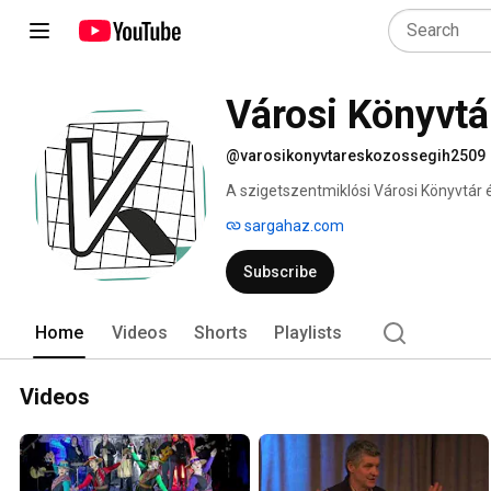
Városi Könyvtá
@varosikonyvtareskozossegih2509
A szigetszentmiklósi Városi Könyvtár é
sargahaz.com
Subscribe
Home
Videos
Shorts
Playlists
Videos