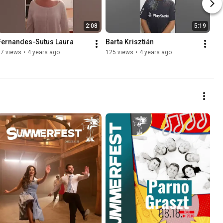
2:08
5:19
Fernandes-Sutus Laura
Barta Krisztián
67 views
•
4 years ago
125 views
•
4 years ago