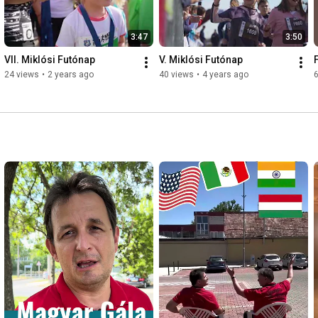
3:47
3:50
VII. Miklósi Futónap
V. Miklósi Futónap
24 views
•
2 years ago
40 views
•
4 years ago