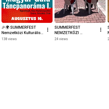
🎉🌍 SUMMERFEST 
SUMMERFEST 
Nemzetközi Kulturális 
NEMZETKÖZI 
Fesztivál 
KULTURÁLIS 
138 views
24 views
Szigetszentmiklós 
FESZTIVÁL 
2026 🌍🎉
SZIGETSZENTMIKLÓS