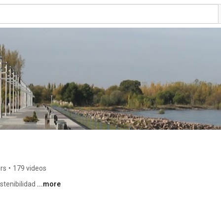
rs
•
179 videos
tenibilidad 
...more