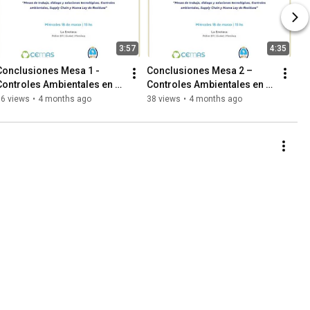
3:57
4:35
Conclusiones Mesa 1 - 
Conclusiones Mesa 2 – 
Controles Ambientales en 
Controles Ambientales en 
Industria, Agroindustria, 
Industria, Agroindustria, 
66 views
•
4 months ago
38 views
•
4 months ago
Hidrocarburos y Minería
Hidrocarburos y Minería