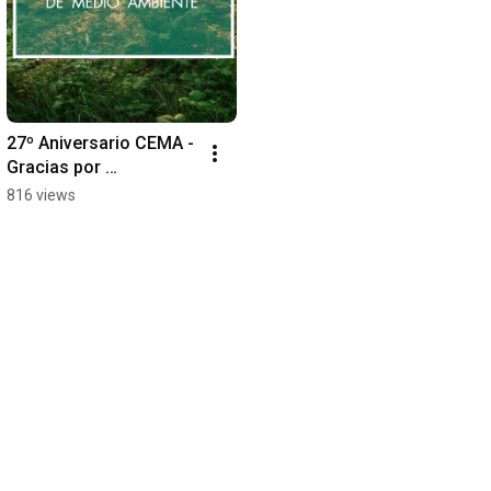
27º Aniversario CEMA - 
Gracias por 
Acompañarnos!
816 views