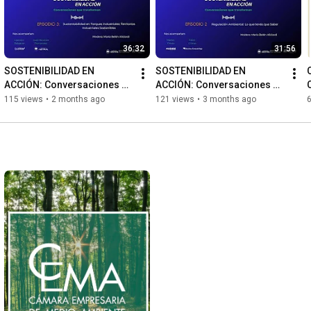
36:32
31:56
SOSTENIBILIDAD EN 
SOSTENIBILIDAD EN 
ACCIÓN: Conversaciones 
ACCIÓN: Conversaciones 
que transforman - Episodio 
que transforman - Episodio 
115 views
•
2 months ago
121 views
•
3 months ago
3 - Parques Industriales
2 - Normativa Ambiental