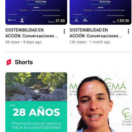
31:40
1:00:36
SOSTENIBILIDAD EN 
SOSTENIBILIDAD EN 
ACCIÓN: Conversaciones 
ACCIÓN: Conversaciones 
que transforman: 
que transforman: Economía 
38 views
•
8 days ago
130 views
•
1 month ago
Certificaciones ISO
Circular
Shorts