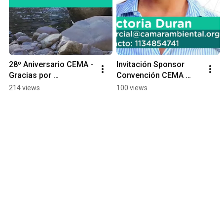
28º Aniversario CEMA - 
Invitación Sponsor 
Gracias por 
Convención CEMA 
Acompañarnos!
2022
214 views
100 views