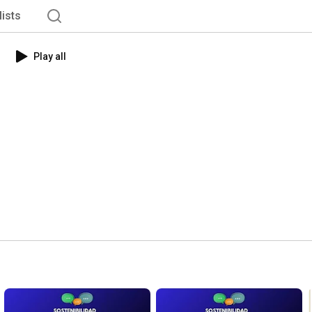
lists
Play all