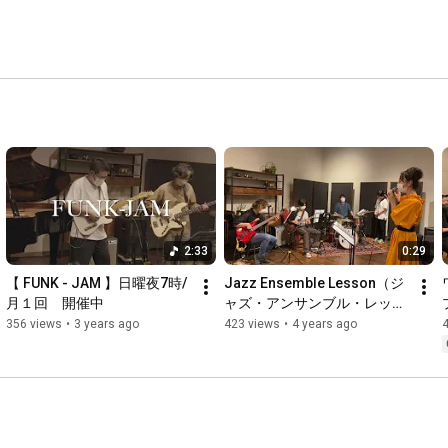
2:33
0:29
【 FUNK - JAM 】日曜夜7時/
Jazz Ensemble Lesson（ジ
月１回　開催中
ャズ・アンサンブル・レッス
ン）の様子
356 views
•
3 years ago
423 views
•
4 years ago