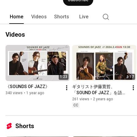
Home
Videos
Shorts
Live
Videos
1:23
1:17
《SOUNDS OF JAZZ》
ギタリスト伊藤寛哲、
「SOUND OF JAZZ」を語
340 views
•
1 year ago
る。
261 views
•
2 years ago
CC
Shorts