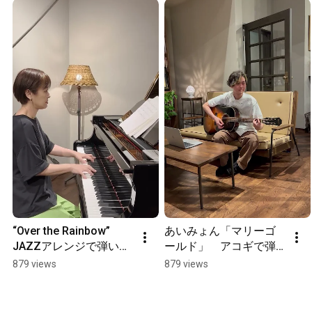
“Over the Rainbow”　
あいみょん「マリーゴ
JAZZアレンジで弾いて
ールド」　アコギで弾
みた♪【講師演奏：太田
いてみた。
879 views
879 views
美香】