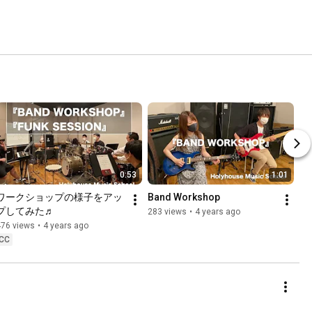
0:53
1:01
ワークショップの様子をアッ
Band Workshop
プしてみた♬
283 views
•
4 years ago
476 views
•
4 years ago
CC