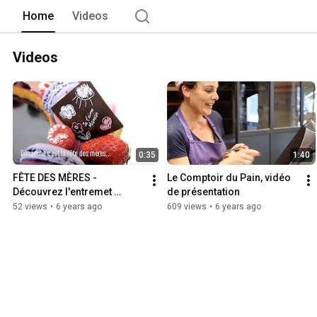
Home
Videos
Videos
0:35
1:40
FÊTE DES MÈRES - 
Le Comptoir du Pain, vidéo 
Découvrez l'entremet 
de présentation
Maman Mon Amour 😍
52 views
•
6 years ago
609 views
•
6 years ago