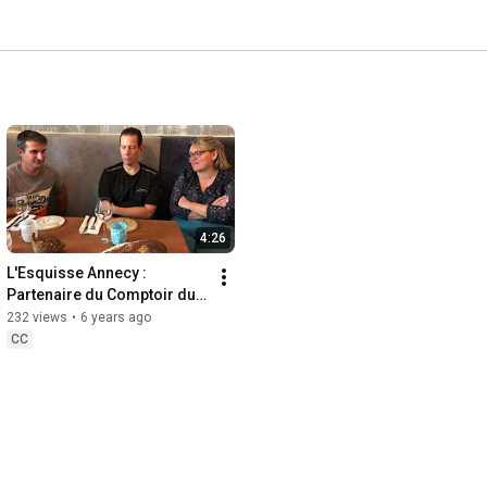
4:26
L'Esquisse Annecy : 
Partenaire du Comptoir du 
Pain
232 views
•
6 years ago
CC