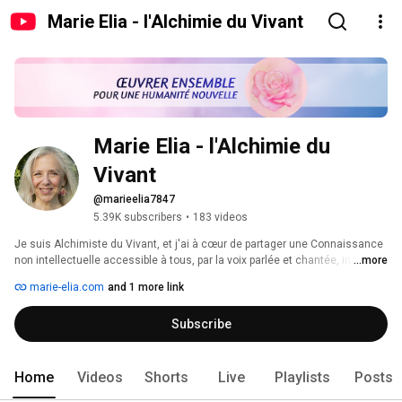
Marie Elia - l'Alchimie du Vivant
Marie Elia - l'Alchimie du 
Vivant
@marieelia7847
5.39K subscribers
•
183 videos
Je suis Alchimiste du Vivant, et j'ai à cœur de partager une Connaissance 
non intellectuelle accessible à tous, par la voix parlée et chantée, inspirée 
...more
par la sagesse du corps, de la Terre et de l'Univers. 
marie-elia.com
and 1 more link
Subscribe
Home
Videos
Shorts
Live
Playlists
Posts