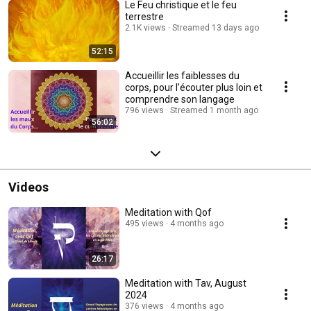
Le Feu christique et le feu
terrestre
2.1K views
Streamed 13 days ago
52:15
Accueillir les faiblesses du
corps, pour l’écouter plus loin et
comprendre son langage
796 views
Streamed 1 month ago
56:02
Videos
Meditation with Qof
495 views
4 months ago
26:17
Meditation with Tav, August
2024
376 views
4 months ago