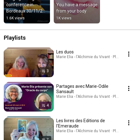
conference in 
You have a message 
Bordeaux 30/11/25 
from your body
≠SpontaneousSingin
1.6K views
1K views
g ≠MarieEliaSinging 
≠Soothin...
Playlists
Les duos
Marie Elia - l'Alchimie du Vivant · Playlist
3
Partages avec Marie-Odile
Sansault
Marie Elia - l'Alchimie du Vivant · Playlist
4
Les livres des Editions de
l'Emeraude
Marie Elia - l'Alchimie du Vivant · Playlist
7