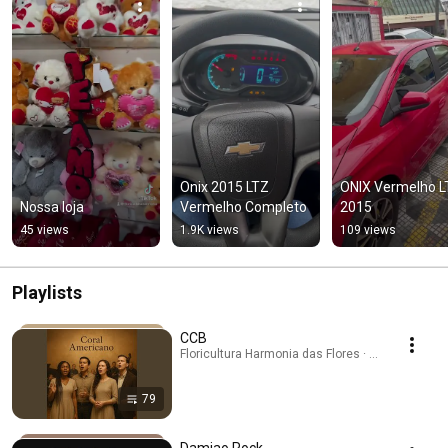
Onix 2015 LTZ 
ONIX Vermelho L
Nossa loja
Vermelho Completo
2015
45 views
1.9K views
109 views
Playlists
CCB
Floricultura Harmonia das Flores · Playlist
79