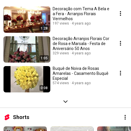
Decoração com Tema A Bela e
a Fera - Arranjos Florais
Vermelhos
197 views
4 years ago
1:28
Decoração Arranjos Florais Cor
de Rosa e Marsala - Festa de
Aniversário 50 Anos
329 views
4 years ago
1:05
Buquê de Noiva de Rosas
Amarelas - Casamento Buquê
Especial
574 views
4 years ago
0:08
Shorts