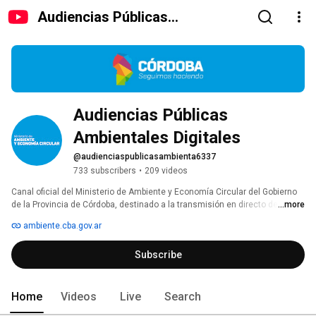
Audiencias Públicas
Ambientales Digitales
Audiencias Públicas 
Ambientales Digitales
@audienciaspublicasambienta6337
733 subscribers
•
209 videos
Canal oficial del Ministerio de Ambiente y Economía Circular del Gobierno 
de la Provincia de Córdoba, destinado a la transmisión en directo de las 
...more
Audiencias Públicas Ambientales Digitales, conforme a lo previsto en el 
ambiente.cba.gov.ar
capítulo V de la Ley 10.208 de Política Ambiental Provincial y en el artículo 
8 de la Ley 10.618 de Simplificación y Modernización de la Administración 
Subscribe
Pública. 
Home
Videos
Live
Search