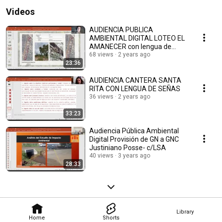
Videos
AUDIENCIA PUBLICA
AMBIENTAL DIGITAL LOTEO EL
AMANECER con lengua de
señas
68 views
2 years ago
23:36
AUDIENCIA CANTERA SANTA
RITA CON LENGUA DE SEÑAS
36 views
2 years ago
33:23
Audiencia Pública Ambiental
Digital Provisión de GN a GNC
Justiniano Posse- c/LSA
40 views
3 years ago
28:33
Library
Home
Shorts