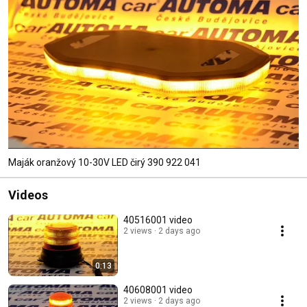
Maják oranžový 10-30V LED čirý 390 922 041
Videos
40516001 video
2 views
2 days ago
0:13
40608001 video
2 views
2 days ago