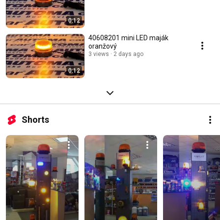
0:12
40608201 mini LED maják
oranžový
3 views
2 days ago
0:12
Shorts