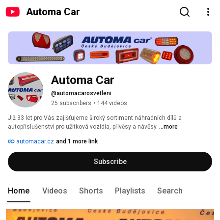
Automa Car
Automa Car 
@automacarosvetleni
25 subscribers
•
144 videos
Již 33 let pro Vás zajišťujeme široký sortiment náhradních dílů a 
autopříslušenství pro užitková vozidla, přívěsy a návěsy. 
...more
automacar.cz
and 1 more link
Subscribe
Home
Videos
Shorts
Playlists
Search