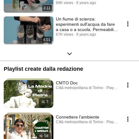
89K views
6 years ago
3:11
Un fiume di scienza:
esperimenti sull'acqua da fare
a casa o a scuola. Permeabilità
del suolo.
67K views
6 years ago
4:01
Playlist create dalla redazione
CMTO Doc
Città metropolitana di Torino · Playlist
7
Connettere l'ambiente
Città metropolitana di Torino · Playlist
58