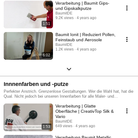
Verarbeitung | Baumit Gips-
und Gipskalkputze
BaumitDE
9.2K views
4 years ago
1:51
Baumit Ionit | Reduziert Pollen,
Feinstaub und Aerosole
BaumitDE
1.2K views
4 years ago
6:02
Innnenfarben und -putze
Perfekter Anstrich. Grenzenlose Gestaltungen. Wer die Wahl hat, hat die
Qual. Nicht jedoch bei unseren Innenfarben für alle Maler- und
Trockenbauarbeiten. Drei Kategorien sorgen für eine schnelle
Verarbeitung | Glatte
Orientierung auf der Baustelle. Mit unseren Wohngesunden gehen Sie
auf Nummer Sicher beim Wohnklima. Unsere Universellen garantieren
Oberfläche | CreativTop Silk &
höchste Vielseitigkeit auf der Baustelle, während unsere Wirtschaftlichen
Vario
bei Kosteneffizienz punkten. So einfach ist das.
BaumitDE
649 views
4 years ago
1:53
Verarbeitung Baumit Metallic