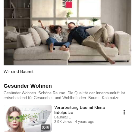
Wir sind Baumit
Gesünder Wohnen
Gesünder Wohnen. Schöne Räume. Die Qualität der Innenraumluft ist
entscheidend für Gesundheit und Wohlbefinden. Baumit Kalkputze
vereinen Design mit Funktionalität – sie tragen zur Regulierung des
Verarbeitung Baumit Klima
Feuchtigkeitshaushalts bei, beugen Schimmelbildung vor und sorgen
somit für ein angenehmes Raumklima. Oder Sie entscheiden sich mit
Edelputze
Ionit für eine dauerhaft aktive Luftreinigung. Schöne Wände – mit gutem
BaumitDE
Gefühl.
3.9K views
4 years ago
0:46