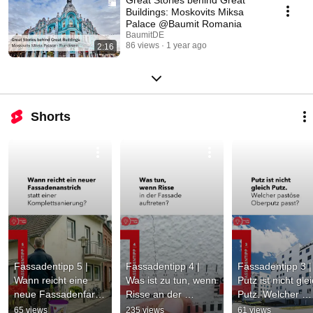
Buildings: Moskovits Miksa
Palace @Baumit Romania
BaumitDE
86 views
1 year ago
2:16
Shorts
Fassadentipp 5 | 
Fassadentipp 4 | 
Fassadentipp 3 | 
Wann reicht eine 
Was ist zu tun, wenn 
Putz ist nicht glei
neue Fassadenfarbe 
Risse an der 
Putz. Welcher 
statt einer 
Fassade auftreten?
pastöse Oberputz
65 views
235 views
61 views