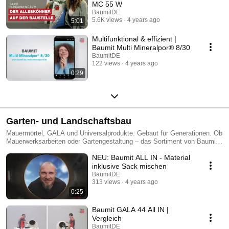
MC 55 W
BaumitDE
5.6K views
4 years ago
5:01
Multifunktional & effizient |
Baumit Multi Mineralpor® 8/30
BaumitDE
122 views
4 years ago
0:29
Garten- und Landschaftsbau
Mauermörtel, GALA und Universalprodukte. Gebaut für Generationen. Ob
Mauerwerksarbeiten oder Gartengestaltung – das Sortiment von Baumit
bietet robuste und vielseitige Lösungen. Hochwertige Mörtel, Betone und
NEU: Baumit ALL IN - Material
Gala-Produkte erfüllen höchste Qualitätsstandards. Funktional,
anwenderfreundlich und langlebig für außen und innen. Das überzeugt
inklusive Sack mischen
dauerhaft.
BaumitDE
313 views
4 years ago
0:25
Baumit GALA 44 All IN |
Vergleich
BaumitDE