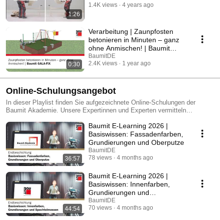
1.4K views
4 years ago
1:26
Verarbeitung | Zaunpfosten
betonieren in Minuten – ganz
ohne Anmischen! | Baumit
GALA-FIX
BaumitDE
2.4K views
1 year ago
0:30
Online-Schulungsangebot
In dieser Playlist finden Sie aufgezeichnete Online‑Schulungen der
Baumit Akademie. Unsere Expertinnen und Experten vermitteln
praxisnahes Fachwissen zu Produkten, Systemen und Lösungen –
Baumit E-Learning 2026 |
jederzeit verfügbar und kostenlos.
Basiswissen: Fassadenfarben,
Grundierungen und Oberputze
BaumitDE
78 views
4 months ago
36:57
Baumit E-Learning 2026 |
Basiswissen: Innenfarben,
Grundierungen und
Spachtelmassen
BaumitDE
70 views
4 months ago
44:54