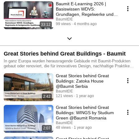
Baumit E-Learning 2026 |
Basiswissen WDVS:
Grundlagen, Regelwerke und
fachgerechte Ausführung
BaumitDE
99 views
4 months ago
33:12
Great Stories behind Great Buildings - Baumit
In ganz Europa wurden herausragende Gebäude mit Baumit-Produkten
gebaut oder renoviert, die für innovatives Design, nachhaltige Praktiken
und exzellente Handwerkskunst bekannt sind. Besonders hervorzuheben
Great Stories behind Great
sind die Menschen hinter diesen Projekten: die Architekten, Planer und
Handwerker, deren kreative Visionen und meisterhafte Ausführung oft in
Buildings: Zatoka House
den Hintergrund treten. Der wahre Wert von Baumaterialien zeigt sich in
@Baumit Serbia
der Fähigkeit, die spezifischen Bedürfnisse und Anforderungen der
BaumitDE
zukünftigen Nutzer zu erfüllen. In dieser Playlist präsentieren wir Ihnen
121 views
1 year ago
2:42
internationale Baumit-Referenzen unter dem Titel „Great Stories behind
Great Buildings“. Wir werfen einen Blick auf die beeindruckenden
Great Stories behind Great
Bauprojekte, die mit dem Baumit Life Challenge Award ausgezeichnet
Buildings: WINGS by Studium
wurden. Doch welche Geschichten stecken dahinter? Begleiten Sie uns
Green @Baumit Romania
bei einem Blick hinter die Kulissen und entdecken Sie die spannenden
BaumitDE
Geschichten hinter den großartigen Gebäuden.
48 views
1 year ago
2:07
Great Stories behind Great