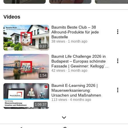
Komplettsanierung?
passt?
Videos
Baumits Beste Club – 38
Allround-Produkte für jede
Baustelle
38 views
1 month ago
0:37
Baumit Life Challenge 2026 in
Budapest – Europas schönste
Fassade | Gewinner: Kellogg’s
Hotel Bremen
42 views
1 month ago
1:54
Baumit E-Learning 2026 |
Mauerwerksanierung:
Ursachen und Maßnahmen
113 views
4 months ago
1:06:37