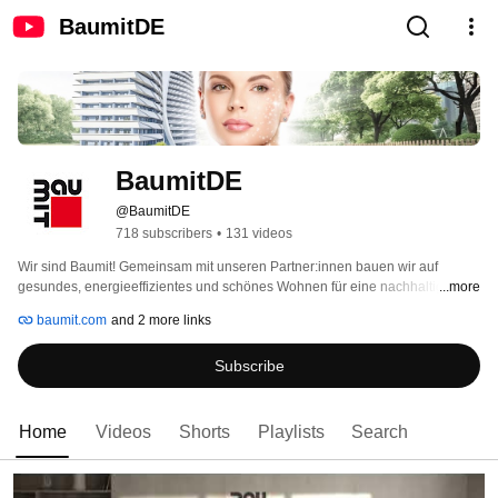
BaumitDE
BaumitDE
@BaumitDE
718 subscribers
•
131 videos
Wir sind Baumit! Gemeinsam mit unseren Partner:innen bauen wir auf 
gesundes, energieeffizientes und schönes Wohnen für eine nachhaltige 
...more
Zukunft. 
baumit.com
and 2 more links
Subscribe
Home
Videos
Shorts
Playlists
Search