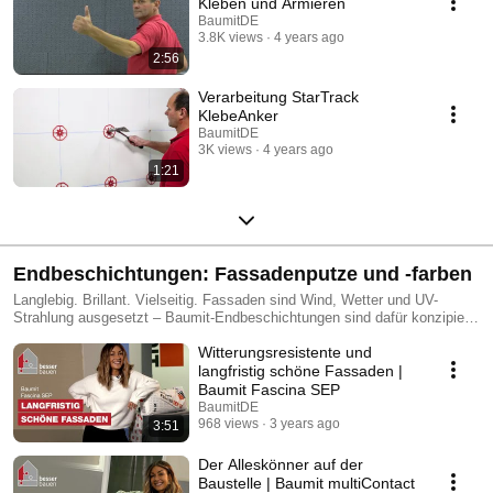
Kleben und Armieren
BaumitDE
3.8K views
4 years ago
2:56
Verarbeitung StarTrack
KlebeAnker
BaumitDE
3K views
4 years ago
1:21
Endbeschichtungen: Fassadenputze und -farben
Langlebig. Brillant. Vielseitig. Fassaden sind Wind, Wetter und UV-
Strahlung ausgesetzt – Baumit-Endbeschichtungen sind dafür konzipiert,
diesen Herausforderungen standzuhalten und dabei ihre Brillanz zu
Witterungsresistente und
bewahren. Moderne Rezepturen und leistungsstarke Pigmente
garantieren eine langanhaltende Farbintensität. Mit dem Baumit Life
langfristig schöne Fassaden |
Farbtonsystem, das über 1.000 Farbtöne umfasst, sind der individuellen
Baumit Fascina SEP
Gestaltung kaum Grenzen gesetzt.
BaumitDE
968 views
3 years ago
3:51
Der Alleskönner auf der
Baustelle | Baumit multiContact