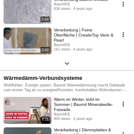
BaumitDE
836 views
4 years ago
0:44
Verarbeitung | Feine
Oberfläche | CreativTop Vario &
Pearl
BaumitDE
161 views
4 years ago
2:42
Wärmedämm-Verbundsysteme
Wohlfühlen. Energie sparen. Baumit Wärmedämmung macht Gebäude
vom ersten Tag an zu energieeffizienten, komfortablen Wohnräumen –
und das für Jahrzehnte. Eine gedämmte Fassade leistet einen
Warm im Winter, kühl im
wesentlichen Beitrag zur Energieeffizienz des Gebäudes, es schützt vor
Temperatureinflüssen von außen. Mit Systemen für jede Bauweise
Sommer | Baumit Mineralwolle-
sorgen wir für warme Wände im Winter, kühle Innenräume im Sommer
Fassade
und ganzjährig niedrigere Energiekosten. Ob Neubau, Sanierung oder
BaumitDE
Modernisierung – Baumit bietet das passende System für jede
900 views
4 years ago
6:11
Anforderung.
Verarbeitung | Dämmplatten &