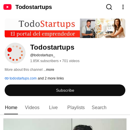
Todostartups
Todostartups
@todostartups_
1.85K subscribers
•
701 videos
More about this channel
...more
todostartups.com
and 2 more links
Subscribe
Home
Videos
Live
Playlists
Search