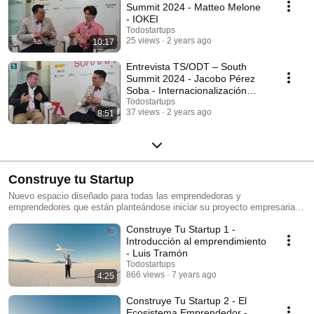
Summit 2024 - Matteo Melone
- IOKEI
Todostartups
25 views
2 years ago
10:17
Entrevista TS/ODT – South
Summit 2024 - Jacobo Pérez
Soba - Internacionalización
Madrid
Todostartups
37 views
2 years ago
8:51
Construye tu Startup
Nuevo espacio diseñado para todas las emprendedoras y
emprendedores que están planteándose iniciar su proyecto empresarial y
una ventana para todos aquellos que ya han iniciado el fascinante reto
Construye Tu Startup 1 -
de crear una empresa desde sus inicios.
Introducción al emprendimiento
- Luis Tramón
Todostartups
866 views
7 years ago
4:25
Construye Tu Startup 2 - El
Ecosistema Emprendedor -