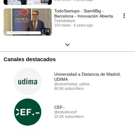
6:58
TodoStartups - Start4Big -
Barcelona - Innovación Abierta
Todostartups
103 views
6 years ago
7:14
Canales destacados
Universidad a Distancia de Madrid,
UDIMA
@universidad_udima
60.8K subscribers
CEF.-
@estudioscef
16.2K subscribers