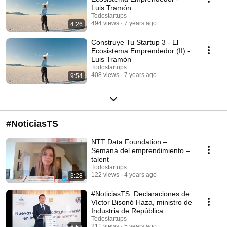
Luis Tramón
Todostartups
494 views
7 years ago
4:26
Construye Tu Startup 3 - El
Ecosistema Emprendedor (II) -
Luis Tramón
Todostartups
408 views
7 years ago
9:54
#NoticiasTS
NTT Data Foundation –
Semana del emprendimiento –
talent
Todostartups
122 views
4 years ago
3:28
#NoticiasTS. Declaraciones de
Víctor Bisonó Haza, ministro de
Industria de República
Dominicana
Todostartups
211 views
5 years ago