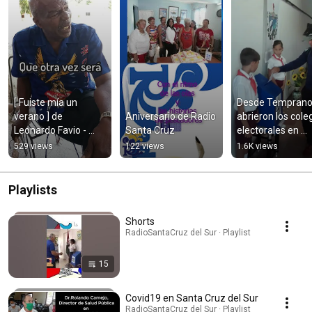
[ Fuiste mía un 
Desde Temprano,
verano ] de 
Aniversario de Radio 
abrieron los coleg
Leonardo Favio - 
Santa Cruz
electorales en 
Interpretada por 
#SantaCruzdelSur
529 views
122 views
1.6K views
nuestro locutor: 
para la ciudadaní
Jesús Mazorra Illas
local
Playlists
Shorts
RadioSantaCruz del Sur · Playlist
15
Covid19 en Santa Cruz del Sur
RadioSantaCruz del Sur · Playlist