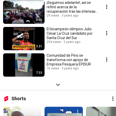
¡Seguimos adelante!, así se
refirió acerca de la
recuperación tras las intensas
lluvias
29 views
3 years ago
0:06
El bicampeón olímpico Julio
César La Cruz candidato por
Santa Cruz del Sur
294 views
3 years ago
3:31
Comunidad de Pino se
transforma con apoyo de
Empresa Pesquera EPISUR
76 views
3 years ago
7:33
Shorts