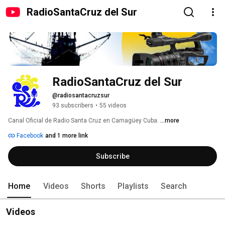
RadioSantaCruz del Sur
RadioSantaCruz del Sur
@radiosantacruzsur
93 subscribers
•
55 videos
Canal Oficial de Radio Santa Cruz en Camagüey Cuba. 
...more
Facebook
and 1 more link
Subscribe
Home
Videos
Shorts
Playlists
Search
Videos