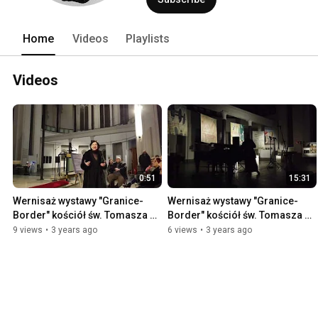
Home
Videos
Playlists
Videos
0:51
15:31
Wernisaż wystawy "Granice- 
Wernisaż wystawy "Granice- 
Border" kościół św. Tomasza w 
Border" kościół św. Tomasza w 
Berlinie - cz.4
Berlinie - cz.3
9 views
•
3 years ago
6 views
•
3 years ago