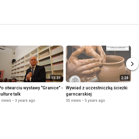
15:31
2:38
Po otwarciu wystawy "Granice" - 
Wywiad z uczestniczką ścieżki 
ulture talk
garncarskiej
 views
•
3 years ago
35 views
•
5 years ago