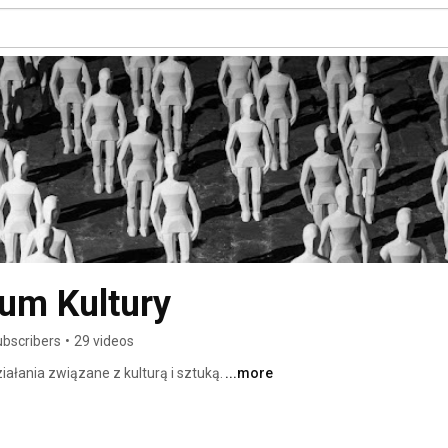
um Kultury
ubscribers
•
29 videos
ałania związane z kulturą i sztuką. 
...more