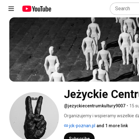
Jeżyckie Centr
@jezyckiecentrumkultury9007
•
15 s
Organizujemy i wspieramy wszelkie dzi
jck-poznan.pl
and 1 more link
Subscribe