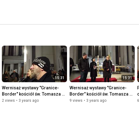
15:31
15:31
Wernisaż wystawy "Granice- 
Wernisaż wystawy "Granice- 
Border" kościół św. Tomasza w 
Border" kościół św. Tomasza w 
c
Berlinie - cz.2
Berlinie - cz.1
2 views
•
3 years ago
9 views
•
3 years ago
6