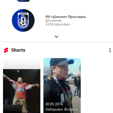
ФК «Шинник» Ярославль
@fcshinnik
4.27K subscribers
Shorts
30 05 2014  
Хабаровск  Встреча 