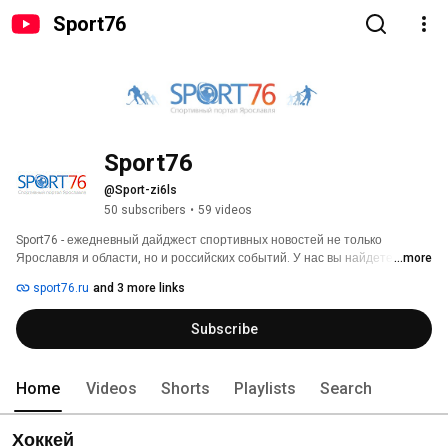
Sport76
Sport76
@Sport-zi6ls
50 subscribers
•
59 videos
Sport76 - ежедневный дайджест спортивных новостей не только 
Ярославля и области, но и российских событий. У нас вы найдете 
...more
последние результаты, отчеты о событиях и просто интересные 
sport76.ru
and 3 more links
интервью. 
Subscribe
Home
Videos
Shorts
Playlists
Search
Хоккей