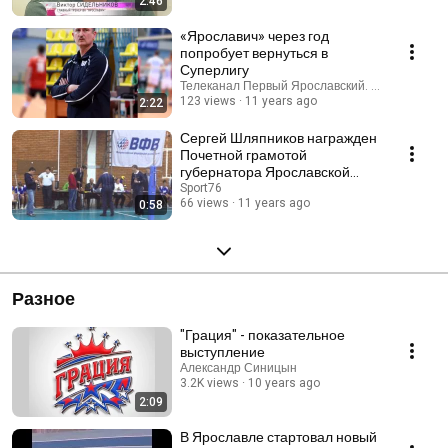
2:46
«Ярославич» через год
попробует вернуться в
Суперлигу
Телеканал Первый Ярославский. Ярославль (
123 views
11 years ago
2:22
Сергей Шляпников награжден
Почетной грамотой
губернатора Ярославской
области
Sport76
66 views
11 years ago
0:58
Разное
"Грация" - показательное
выступление
Александр Синицын
3.2K views
10 years ago
2:09
В Ярославле стартовал новый