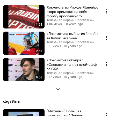
Хоккеисты из Рио-де-Жанейро
скоро примерят на себя
форму ярославского
«Локомотива»
Телеканал Первый Ярославский. Ярославль (
1.8K views
10 years ago
1:54
«Локомотив» выбыл из борьбы
за Кубок Гагарина
Телеканал Первый Ярославский. Ярославль (
361 views
10 years ago
2:53
«Локомотив» обыграл
«Слован» и начнет плей-офф
со СКА
Телеканал Первый Ярославский. Ярославль (
217 views
10 years ago
0:56
Футбол
"Михалыч"! Большая
премьера на "Первом