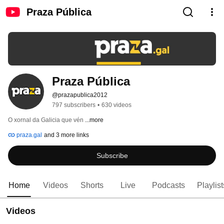
Praza Pública
Praza Pública
@prazapublica2012
797 subscribers
•
630 videos
O xornal da Galicia que vén 
...more
praza.gal
and 3 more links
Subscribe
Home
Videos
Shorts
Live
Podcasts
Playlist
Videos