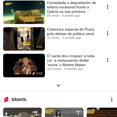
Constatada a degradación de
bidóns nucleares fronte a
Galicia na súa primeira
observación directa
89 views
4 weeks ago
0:50
Cobertura especial de Praza
polo debate de política xeral
42 views
3 months ago
4:01
O 'santo dos croques' a toda
cor: a restauración dixital
'revive' o Mestre Mateo
343 views
4 months ago
3:43
Shorts