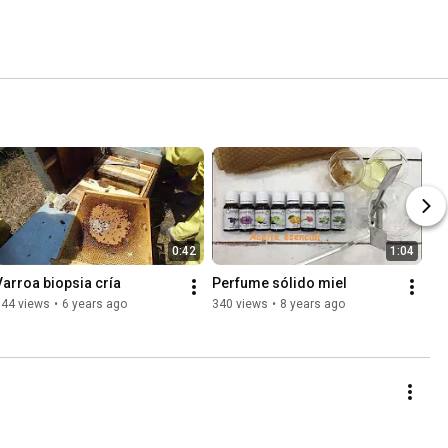
0:42
1:04
Varroa biopsia cría
Perfume sólido miel
344 views
•
6 years ago
340 views
•
8 years ago