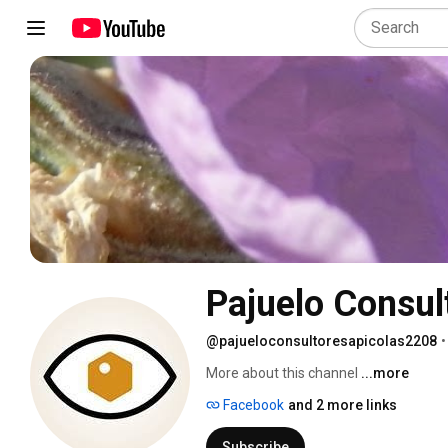
Pajuelo Consul
@pajueloconsultoresapicolas2208
•
More about this channel
...more
Facebook
and 2 more links
Subscribe