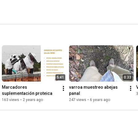
5:41
0:33
Marcadores 
varroa muestreo abejas 
suplementación proteica
panal
163 views
•
2 years ago
247 views
•
6 years ago