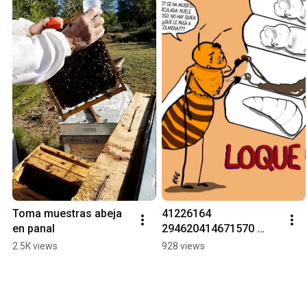
Toma muestras abeja 
41226164 
en panal
294620414671570 
2001052965745459200 
2.5K views
928 views
n