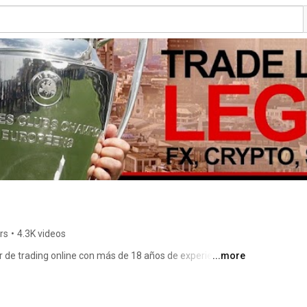
rs
•
4.3K videos
 de trading online con más de 18 años de experiencia en 
...more
cados en el comercio de divisas y CFDs en seis 
dices, energias, materias primas y metales preciosos. 