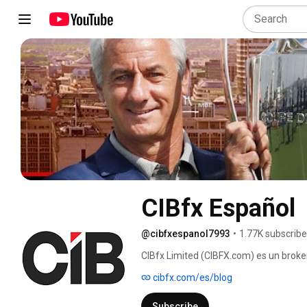
CIBfx Español
@cibfxespanol7993
•
1.77K subscribe
CIBfx Limited (CIBFX.com) es un broker
los mercados bursatiles. Estamos enfo
cibfx.com/es/blog
mercados: criptomonedas, acciones, in
Subscribe