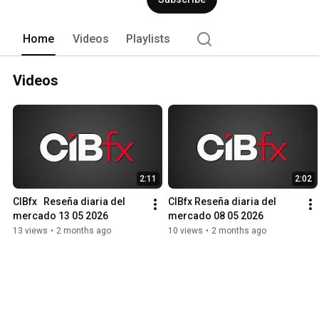
Home
Videos
Playlists
Videos
2:11
2:02
CIBfx   Reseña diaria del 
CIBfx Reseña diaria del 
mercado 13 05 2026
mercado 08 05 2026
13 views
•
2 months ago
10 views
•
2 months ago