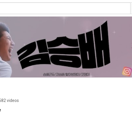
582 videos
e