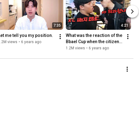
7:35
4:21
Let me tell you my position.
What was the reaction of the 
Bbael Cup when the citizens 
1.2M views
•
6 years ago
started a fight?
1.2M views
•
6 years ago