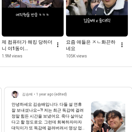
제 컴퓨터가 해킹 당하더
요즘 애들은 ㅈㄴ화끈하
니 야1동이...
네요
1.9M views
105K views
김승배
•
1 year ago (edited)
안녕하세요 김승배입니다. 다들 설 연휴
잘 보내셨나요~?! 저는 최근 독감에 걸려
정말 힘든 시간을 보냈어요. 죽다 살아났
다고 할 정도로요. 그런데 회복하자마자
대익이가 또 독감에 걸려버려서 영상 업로