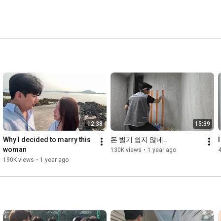
12:38
15:39
Why I decided to marry this 
돈 벌기 쉽지 않네..
woman
130K views
•
1 year ago
190K views
•
1 year ago