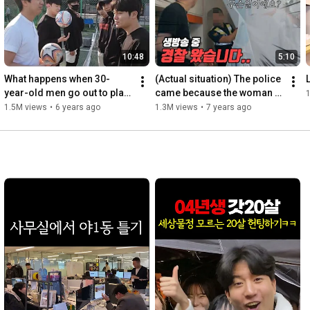
10:48
5:10
What happens when 30-
(Actual situation) The police 
year-old men go out to play 
came because the woman 
tomorrow or the day after? 
next door was screaming 
1.5M views
•
6 years ago
1.3M views
•
7 years ago
(Part 1)
during a live broadc...