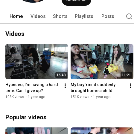
Home
Videos
Shorts
Playlists
Posts
Videos
16:43
11:21
Hyunseo, I'm having a hard 
My boyfriend suddenly 
time. Can I give up?
brought home a child.
108K views
•
1 year ago
151K views
•
1 year ago
Popular videos