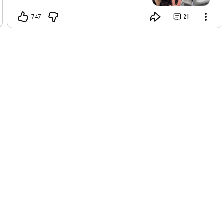
드가 늦어졌습니다. (건강보단 영상이 먼
저인데…) 지금은 대익이랑 부산여행을 가
747
21
고 있어서 아마 이번주 일요일에 영상 업
로드 할 예정입니다. 이렇게 늦게 소식을
전하게 되어 정말 죄송한 마음입니다. 새
해인사가 조금 늦었지만, 다들 새해 복 많
이 받으시고, 올해도 건강하고 행복한 한
해 되시길 기원합니다! 모두 대박나세요
~~❤️