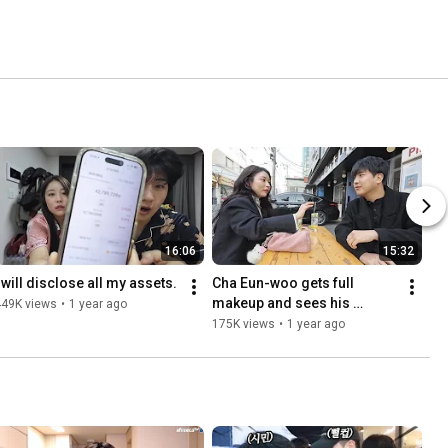
16:06
15:32
I will disclose all my assets.
Cha Eun-woo gets full 
makeup and sees his 
449K views
•
1 year ago
girlfriend's reaction
175K views
•
1 year ago