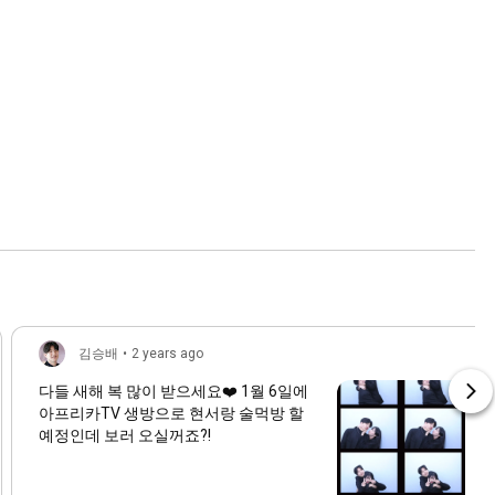
김승배
•
2 years ago
다들 새해 복 많이 받으세요❤️ 1월 6일에
아프리카TV 생방으로 현서랑 술먹방 할
예정인데 보러 오실꺼죠?!