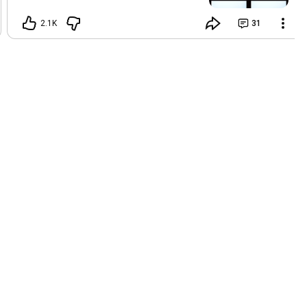
2.1K
31