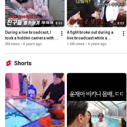
8:03
8:03
During a live broadcast, I 
A fight broke out during a 
took a hidden camera with a 
live broadcast while a 
fake finger and ended up 
hidden camera was being 
3M views
•
6 years ago
1.6M views
•
6 years ago
fainting one of m...
filmed...
Shorts