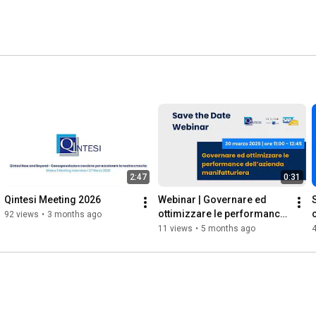
2:47
0:31
Qintesi Meeting 2026
Webinar | Governare ed 
ottimizzare le performance 
92 views
•
3 months ago
dell’azienda manifatturiera
11 views
•
5 months ago