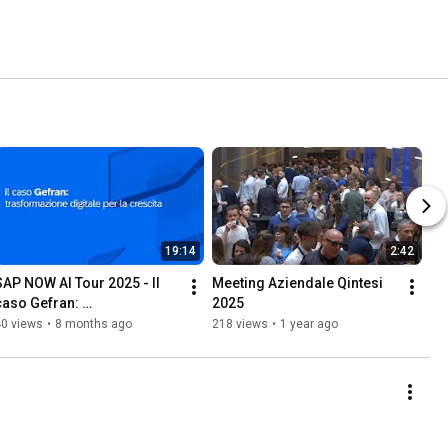
19:14
2:42
SAP NOW AI Tour 2025 - Il 
Meeting Aziendale Qintesi 
caso Gefran: 
2025
Trasformazione digitale per 
40 views
•
8 months ago
218 views
•
1 year ago
la crescita