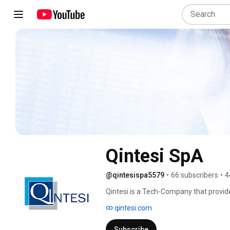
Qintesi SpA
@qintesispa5579
•
66 subscribers
•
4
Qintesi is a Tech-Company that provi
services. 
qintesi.com
Subscribe