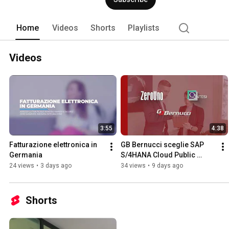
Home
Videos
Shorts
Playlists
Videos
3:55
4:38
Fatturazione elettronica in 
GB Bernucci sceglie SAP 
Germania
S/4HANA Cloud Public 
Edition per rimanere al 
24 views
•
3 days ago
34 views
•
9 days ago
passo con il business
Shorts