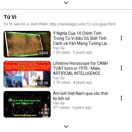
Tử Vi
Tử Vi, xem tử vi. Xem thêm: http://vansuapp.com/12-con-giap.html
Ý Nghĩa Của 14 Chính Tinh
Trong Tử Vi Đẩu Số, Biết Tính
Cách và Vận Mạng Tương Lai
Qua Chính Tính
Vạn Sự
1.5K views
5 years ago
23:43
Lifetime Horoscope for CANH
TUAT born in 1970 - Male,
ARTIFICIAL INTELLIGENCE
Prediction, decodin...
Vạn Sự
1.7K views
4 years ago
11:20
Âm lịch Việt Nam qua các thời
kỳ lịch sử
Vạn Sự
371 views
4 years ago
19:36