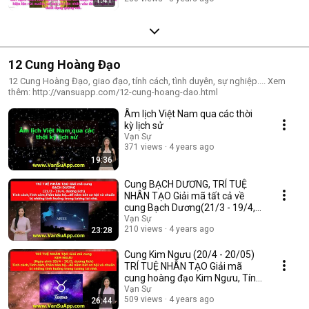
12 Cung Hoàng Đạo
12 Cung Hoàng Đạo, giao đạo, tính cách, tình duyên, sự nghiệp.... Xem
thêm: http://vansuapp.com/12-cung-hoang-dao.html
Âm lịch Việt Nam qua các thời
kỳ lịch sử
Vạn Sự
371 views
4 years ago
19:36
Cung BẠCH DƯƠNG, TRÍ TUỆ
NHÂN TẠO Giải mã tất cả về
cung Bạch Dương(21/3 - 19/4,
dương lịch)
Vạn Sự
210 views
4 years ago
23:28
Cung Kim Ngưu (20/4 - 20/05)
TRÍ TUỆ NHÂN TẠO Giải mã
cung hoàng đạo Kim Ngưu, Tính
cách,...
Vạn Sự
509 views
4 years ago
26:44