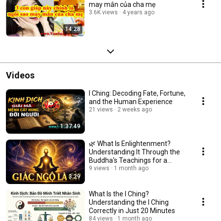
may mắn của cha mẹ
3.6K views
4 years ago
14:28
Videos
I Ching: Decoding Fate, Fortune,
and the Human Experience
21 views
2 weeks ago
1:37:49
🌿 What Is Enlightenment?
Understanding It Through the
Buddha's Teachings for a
Peaceful and Mindf...
9 views
1 month ago
3:29
What Is the I Ching?
Understanding the I Ching
Correctly in Just 20 Minutes
84 views
1 month ago