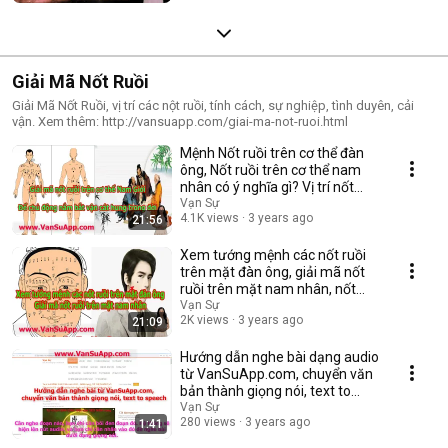
Giải Mã Nốt Ruồi
Giải Mã Nốt Ruồi, vị trí các nột ruồi, tính cách, sự nghiệp, tình duyên, cải
vận. Xem thêm: http://vansuapp.com/giai-ma-not-ruoi.html
Mệnh Nốt ruồi trên cơ thể đàn
ông, Nốt ruồi trên cơ thể nam
nhân có ý nghĩa gì? Vị trí nốt
ruồi
Vạn Sự
4.1K views
3 years ago
21:56
Xem tướng mệnh các nốt ruồi
trên mặt đàn ông, giải mã nốt
ruồi trên mặt nam nhân, nốt
ruồi cát hung
Vạn Sự
2K views
3 years ago
21:09
Hướng dẫn nghe bài dạng audio
từ VanSuApp.com, chuyển văn
bản thành giọng nói, text to
speech
Vạn Sự
280 views
3 years ago
1:41