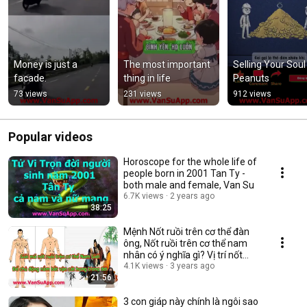
Money is just a 
The most important 
Selling Your Soul 
facade.
thing in life
Peanuts
73 views
231 views
912 views
Popular videos
Horoscope for the whole life of
people born in 2001 Tan Ty -
both male and female, Van Su
6.7K views
2 years ago
38:25
Mệnh Nốt ruồi trên cơ thể đàn
ông, Nốt ruồi trên cơ thể nam
nhân có ý nghĩa gì? Vị trí nốt
ruồi
4.1K views
3 years ago
21:56
3 con giáp này chính là ngôi sao