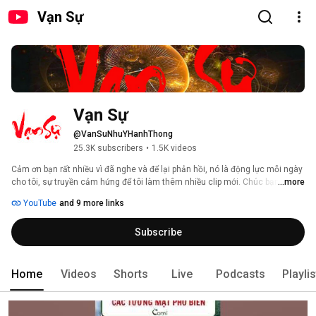
Vạn Sự
Vạn Sự
@VanSuNhuYHanhThong
25.3K subscribers
•
1.5K videos
Cảm ơn bạn rất nhiều vì đã nghe và để lại phản hồi, nó là động lực mỗi ngày 
cho tôi, sự truyền cảm hứng để tôi làm thêm nhiều clip mới. Chúc bạn có 
...more
một ngày hoặc một buổi tối tuyệt vời và thật nhiều năng lượng 
YouTube
and 9 more links
Subscribe
Home
Videos
Shorts
Live
Podcasts
Playli