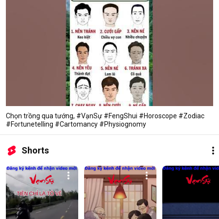
Chọn trồng qua tướng, #VạnSự #FengShui #Horoscope #Zodiac
#Fortunetelling #Cartomancy #Physiognomy
Shorts