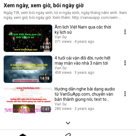
Xem ngày, xem giờ, bói ngày giờ
Ngày Tốt, xem bói ngày sinh, tử vi ngày sinh, ngày tháng năm sinh. Xem
ngày, xem giờ, bói ngày giờ. Xem thêm: http://vansuapp.com/xem-
ngay.html
Âm lịch Việt Nam qua các thời
kỳ lịch sử
Vạn Sự
371 views
4 years ago
19:36
4 tuổi cải vận đổi đời, rước hết
may mắn vào nhà 3 năm tới
Vạn Sự
458 views
3 years ago
14:18
Hướng dẫn nghe bài dạng audio
từ VanSuApp.com, chuyển văn
bản thành giọng nói, text to
speech
Vạn Sự
280 views
3 years ago
1:41