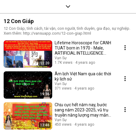
12 Con Giáp
12 Con Giáp, tính cách, tài vận, con người, tình duyên, gia đạo, sự nghiệp.
Xem thêm: http://vansuapp.com/12-con-giap.html
Lifetime Horoscope for CANH
TUAT born in 1970 - Male,
ARTIFICIAL INTELLIGENCE
Prediction, decodin...
Vạn Sự
1.7K views
4 years ago
11:20
Âm lịch Việt Nam qua các thời
kỳ lịch sử
Vạn Sự
371 views
4 years ago
19:36
Chịu cực hết năm nay, bước
sang năm 2023-2025, vũ trụ
truyền năng lượng may mắn
đến 3 con giáp này
Vạn Sự
450 views
4 years ago
13:46