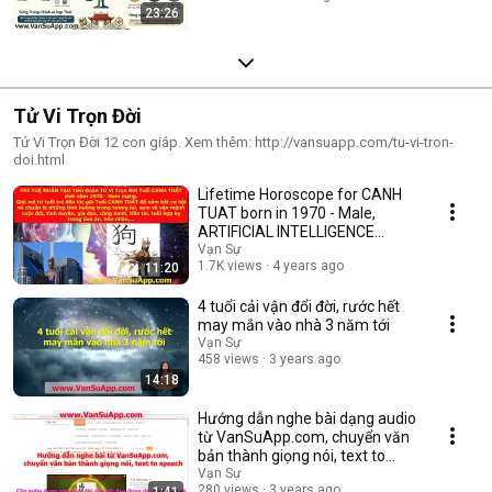
23:26
Tử Vi Trọn Đời
Tử Vi Trọn Đời 12 con giáp. Xem thêm: http://vansuapp.com/tu-vi-tron-
doi.html
Lifetime Horoscope for CANH
TUAT born in 1970 - Male,
ARTIFICIAL INTELLIGENCE
Prediction, decodin...
Vạn Sự
1.7K views
4 years ago
11:20
4 tuổi cải vận đổi đời, rước hết
may mắn vào nhà 3 năm tới
Vạn Sự
458 views
3 years ago
14:18
Hướng dẫn nghe bài dạng audio
từ VanSuApp.com, chuyển văn
bản thành giọng nói, text to
speech
Vạn Sự
280 views
3 years ago
1:41