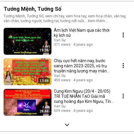
Tướng Mệnh, Tướng Số
Tướng Mệnh, Tướng Số, xem chỉ tay, xem hoa tay, xem hoa chân, vân tay,
vân chân, tướng người, tướng tai, tướng nốt ruồi... Xem thêm:
http://vansuapp.com/tuong-so.html
Âm lịch Việt Nam qua các thời
kỳ lịch sử
Vạn Sự
371 views
4 years ago
19:36
Chịu cực hết năm nay, bước
sang năm 2023-2025, vũ trụ
truyền năng lượng may mắn
đến 3 con giáp này
Vạn Sự
450 views
4 years ago
13:46
Cung Kim Ngưu (20/4 - 20/05)
TRÍ TUỆ NHÂN TẠO Giải mã
cung hoàng đạo Kim Ngưu, Tính
cách,...
Vạn Sự
509 views
4 years ago
26:44