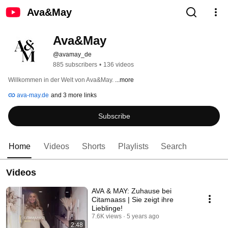
Ava&May
Ava&May
@avamay_de
885 subscribers
•
136 videos
Willkommen in der Welt von Ava&May. 
...more
ava-may.de
and 3 more links
Subscribe
Home
Videos
Shorts
Playlists
Search
Videos
AVA & MAY: Zuhause bei
Citamaass | Sie zeigt ihre
Lieblinge!
7.6K views
5 years ago
2:48