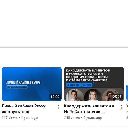
13:09
1:25:05
Личный кабинет Revvy: 
Как удержать клиентов в 
инструктаж по 
HoReCa: стратегии 
использованию
создания лояльности и 
117 views
•
1 year ago
245 views
•
2 years ago
стандарты качества