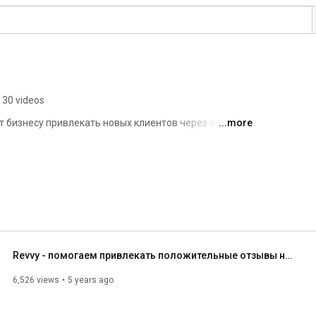
30 videos
ет бизнесу привлекать новых клиентов через отзывы 
...more
через WhatsApp. Мы мотивируем довольных клиентов 
абатываем негатив, не доводя его до публикации. 
Revvy - помогаем привлекать положительные отзывы на картах
6,526 views
5 years ago