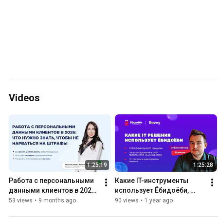
Videos
1:25:19
1:25:28
Работа с персональными 
Какие IT-инструменты 
данными клиентов в 2026: 
использует Ёбидоёби, 
что нужно знать, чтобы не 
чтобы получать 
53 views
•
9 months ago
90 views
•
1 year ago
нарваться на штрафы
миллиарды в месяц?