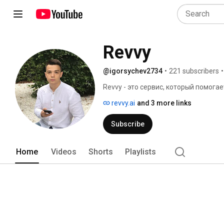
Revvy
@igorsychev2734
•
221 subscribers
•
Revvy - это сервис, который помога
на картах, отзовиках и в соцсетях 
revvy.ai
and 3 more links
писать положительные отзывы и обр
Subscribe
Home
Videos
Shorts
Playlists