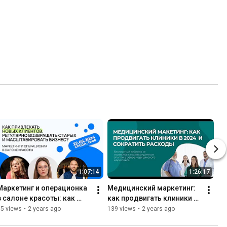
1:07:14
1:26:17
Маркетинг и операционка 
Медицинский маркетинг: 
в салоне красоты: как 
как продвигать клиники в 
привлекать клиентов, 
2024 и сократить расходы 
65 views
•
2 years ago
139 views
•
2 years ago
возвращать и 
на маркетинг?