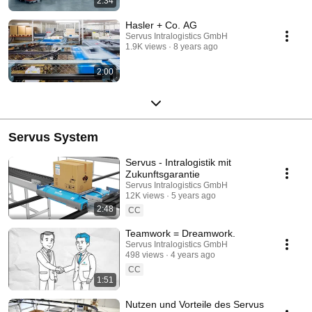
2:34
Hasler + Co. AG
Servus Intralogistics GmbH
1.9K views
8 years ago
2:00
Servus System
Servus - Intralogistik mit
Zukunftsgarantie
Servus Intralogistics GmbH
12K views
5 years ago
2:48
CC
Teamwork = Dreamwork.
Servus Intralogistics GmbH
498 views
4 years ago
CC
1:51
Nutzen und Vorteile des Servus