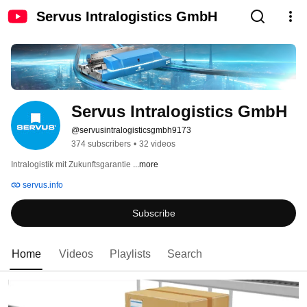
Servus Intralogistics GmbH
Servus Intralogistics GmbH
@servusintralogisticsgmbh9173
374 subscribers
•
32 videos
Intralogistik mit Zukunftsgarantie 
...more
servus.info
Subscribe
Home
Videos
Playlists
Search