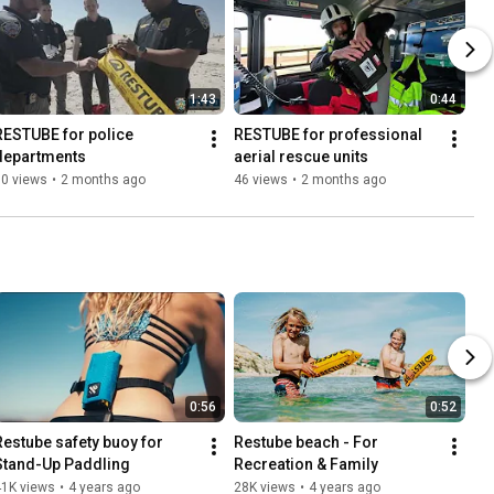
1:43
0:44
RESTUBE for police 
RESTUBE for professional 
departments
aerial rescue units
70 views
•
2 months ago
46 views
•
2 months ago
0:56
0:52
Restube safety buoy for 
Restube beach - For 
Stand-Up Paddling
Recreation & Family
41K views
•
4 years ago
28K views
•
4 years ago