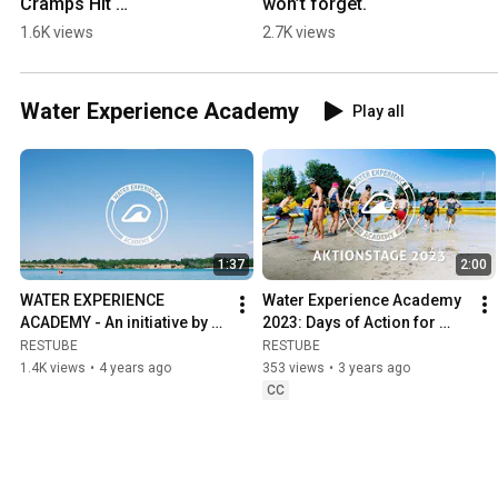
Cramps Hit 
won’t forget.
#watersafety
1.6K views
2.7K views
Water Experience Academy
Play all
1:37
2:00
WATER EXPERIENCE 
Water Experience Academy 
ACADEMY - An initiative by 
2023: Days of Action for 
RESTUBE
more freedom and safety in 
RESTUBE
RESTUBE
the water
1.4K views
•
4 years ago
353 views
•
3 years ago
CC