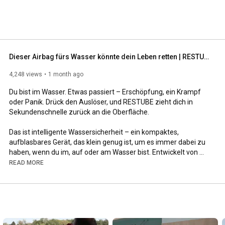
Dieser Airbag fürs Wasser könnte dein Leben retten | RESTUBE
4,248 views
1 month ago
Du bist im Wasser. Etwas passiert – Erschöpfung, ein Krampf 
oder Panik. Drück den Auslöser, und RESTUBE zieht dich in 
Sekundenschnelle zurück an die Oberfläche.

Das ist intelligente Wassersicherheit – ein kompaktes, 
aufblasbares Gerät, das klein genug ist, um es immer dabei zu 
haben, wenn du im, auf oder am Wasser bist. Entwickelt von 
RESTUBE, nachdem Gründer Christopher Fuhrhop selbst 
READ MORE
beinahe nicht aus dem offenen Wasser zurückgekehrt wäre, 
vertrauen mittlerweile über 550.000 Menschen weltweit auf 
RESTUBE, und es hat bereits mehr als 60 Leben gerettet.

Ob Schwimmen, Kiten, Paddeln oder einfach Zeit mit der 
Familie am Wasser verbringen – Freiheit beginnt mit Sicherheit. 