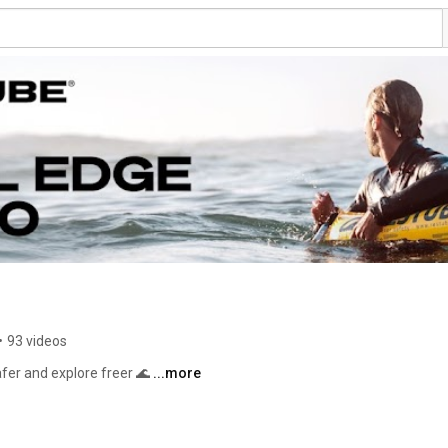
•
93 videos
afer and explore freer 🌊 
...more