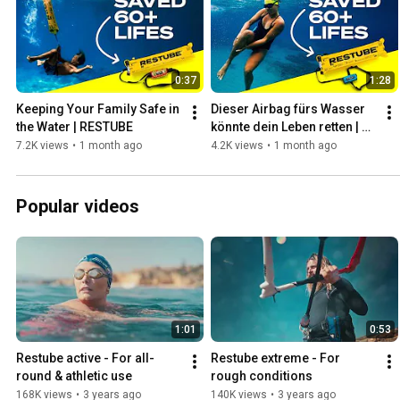
0:37
1:28
Keeping Your Family Safe in 
Dieser Airbag fürs Wasser 
the Water | RESTUBE
könnte dein Leben retten | 
RESTUBE
7.2K views
•
1 month ago
4.2K views
•
1 month ago
Popular videos
1:01
0:53
Restube active - For all-
Restube extreme - For 
round & athletic use
rough conditions
168K views
•
3 years ago
140K views
•
3 years ago