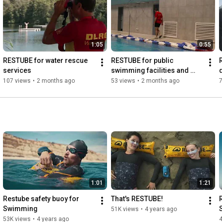
RESTUBE bietet dir beides.

👉 Entdecke RESTUBE: 
https://restube.com/
#RESTUBE
#IntelligenteWassersicherheit
#Wassersicherheit
1:05
0:55
#AufblasbaresSicherheitsgerät
#Sorgenfrei
RESTUBE for water rescue 
RESTUBE for public 
services
swimming facilities and 
swimming pools
107 views
•
2 months ago
53 views
•
2 months ago
1:01
1:21
Restube safety buoy for 
That's RESTUBE!
Swimming
51K views
•
4 years ago
53K views
•
4 years ago