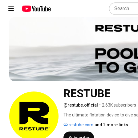
RESTUBE
@restube.official
•
2.63K subscribers
The ultimate flotation device to dive s
restube.com
and 2 more links
Subscribe