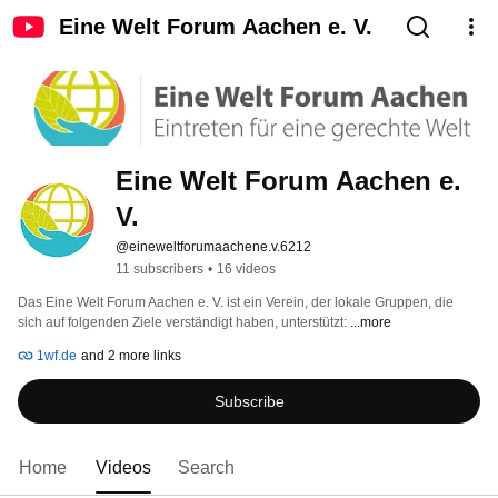
Eine Welt Forum Aachen e. V.
Eine Welt Forum Aachen e. 
V.
@eineweltforumaachene.v.6212
11 subscribers
•
16 videos
Das Eine Welt Forum Aachen e. V. ist ein Verein, der lokale Gruppen, die 
sich auf folgenden Ziele verständigt haben, unterstützt: 
...more
1wf.de
and 2 more links
Subscribe
Home
Videos
Search