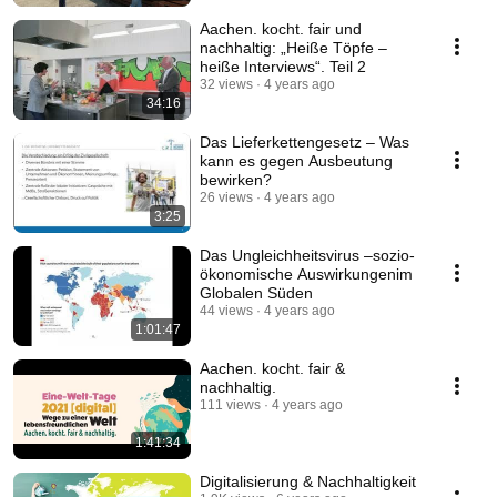
Aachen. kocht. fair und
nachhaltig: „Heiße Töpfe –
heiße Interviews“. Teil 2
32 views
4 years ago
34:16
Das Lieferkettengesetz – Was
kann es gegen Ausbeutung
bewirken?
26 views
4 years ago
3:25
Das Ungleichheitsvirus –sozio-
ökonomische Auswirkungenim
Globalen Süden
44 views
4 years ago
1:01:47
Aachen. kocht. fair &
nachhaltig.
111 views
4 years ago
1:41:34
Digitalisierung & Nachhaltigkeit