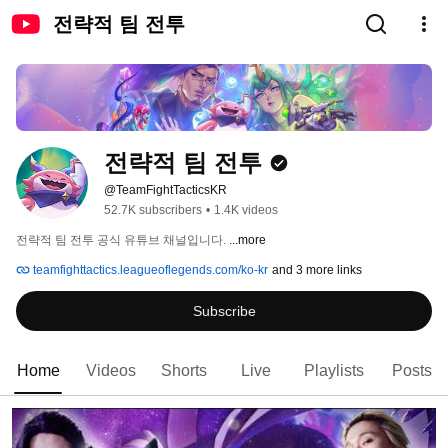
전략적 팀 전투
전략적 팀 전투
@TeamFightTacticsKR
52.7K subscribers
•
1.4K videos
전략적 팀 전투 공식 유튜브 채널입니다. 
...more
teamfighttactics.leagueoflegends.com/ko-kr
and 3 more links
Subscribe
Home
Videos
Shorts
Live
Playlists
Posts