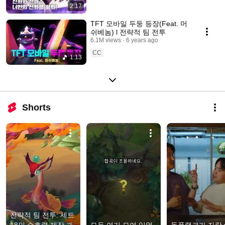
2:17
TFT 모바일 두둥 등장(Feat. 머
쉬베놈) l 전략적 팀 전투
6.1M views
6 years ago
CC
1:13
Shorts
전략적 팀 전투: 세트 
18의 수호령 제작 과
모두 여기 모여 있었
돈플랭크가 자랑