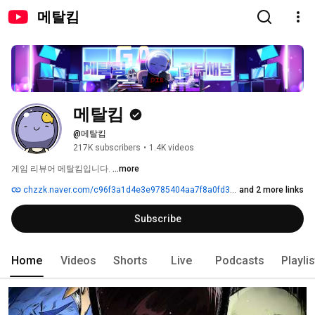
메탈킴
메탈킴
@메탈킴
217K subscribers
•
1.4K videos
게임 리뷰어 메탈킴입니다. 
...more
chzzk.naver.com/c96f3a1d4e3e9785404aa7f8a0fd313c
and 2 more links
Subscribe
Home
Videos
Shorts
Live
Podcasts
Playli