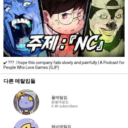
✔️ ??? : I hope this company fails slowly and painfully | A Podcast for
People Who Love Games (GJP)
다른 메탈킴들
풀메탈킴
@풀메탈킴
6.4K subscribers
헤비메탈킴