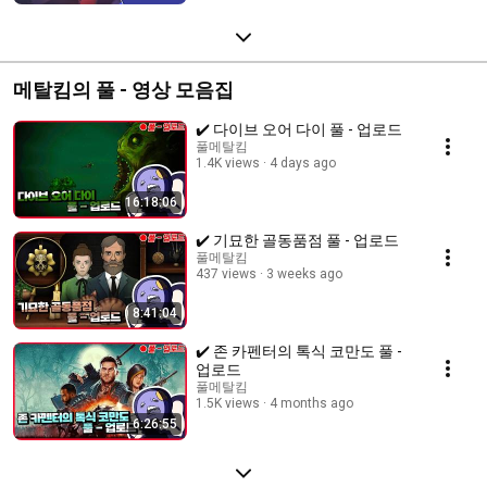
메탈킴의 풀 - 영상 모음집
✔️ 다이브 오어 다이 풀 - 업로드
풀메탈킴
1.4K views
4 days ago
16:18:06
✔️ 기묘한 골동품점 풀 - 업로드
풀메탈킴
437 views
3 weeks ago
8:41:04
✔️ 존 카펜터의 톡식 코만도 풀 -
업로드
풀메탈킴
1.5K views
4 months ago
6:26:55