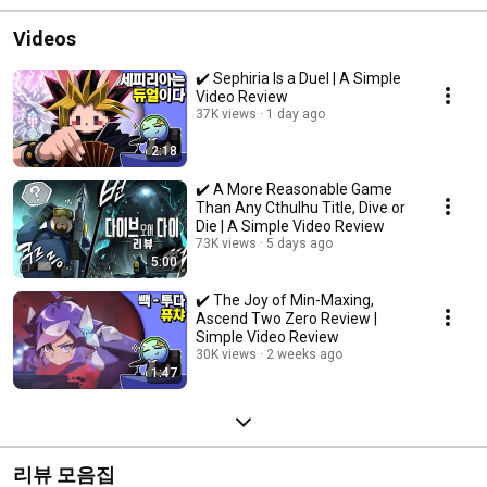
Videos
✔️ Sephiria Is a Duel | A Simple
Video Review
37K views
1 day ago
2:18
✔️ A More Reasonable Game
Than Any Cthulhu Title, Dive or
Die | A Simple Video Review
73K views
5 days ago
5:00
✔️ The Joy of Min-Maxing,
Ascend Two Zero Review |
Simple Video Review
30K views
2 weeks ago
1:47
리뷰 모음집