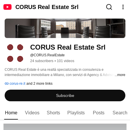
CORUS Real Estate Srl
CORUS Real Estate Srl
@CORUS.RealEstate
24 subscribers
•
101 videos
CORUS Real Estate è una realtà specializzata in consulenza e 
intermediazione immobiliare a Milano, con servizi di Agency & Advisory, 
...more
Property Finding e Network Management. 
corus-re.it
and 2 more links
Subscribe
Home
Videos
Shorts
Playlists
Posts
Search