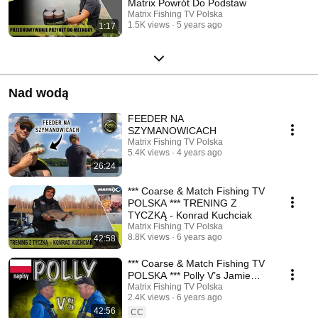
Matrix Powrót Do Podstaw
Matrix Fishing TV Polska
1.5K views
5 years ago
1:17
Nad wodą
FEEDER NA
SZYMANOWICACH
Matrix Fishing TV Polska
5.4K views
4 years ago
26:24
*** Coarse & Match Fishing TV
POLSKA *** TRENING Z
TYCZKĄ - Konrad Kuchciak
Matrix Fishing TV Polska
8.8K views
6 years ago
42:58
*** Coarse & Match Fishing TV
POLSKA *** Polly V’s Jamie
Hughes - napisy
Matrix Fishing TV Polska
2.4K views
6 years ago
42:56
CC