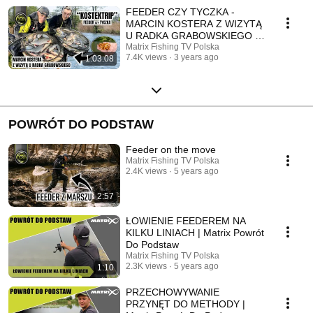
FEEDER CZY TYCZKA -
MARCIN KOSTERA Z WIZYTĄ
U RADKA GRABOWSKIEGO |
"KOSTEKTRIP"
Matrix Fishing TV Polska
7.4K views
3 years ago
1:03:08
POWRÓT DO PODSTAW
Feeder on the move
Matrix Fishing TV Polska
2.4K views
5 years ago
2:57
ŁOWIENIE FEEDEREM NA
KILKU LINIACH | Matrix Powrót
Do Podstaw
Matrix Fishing TV Polska
2.3K views
5 years ago
1:10
PRZECHOWYWANIE
PRZYNĘT DO METHODY |