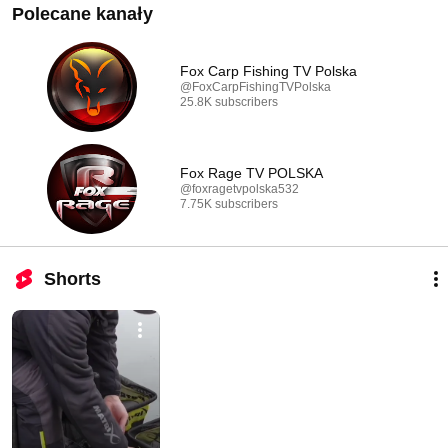
Polecane kanały
Fox Carp Fishing TV Polska
@FoxCarpFishingTVPolska
25.8K subscribers
Fox Rage TV POLSKA
@foxragetvpolska532
7.75K subscribers
Shorts