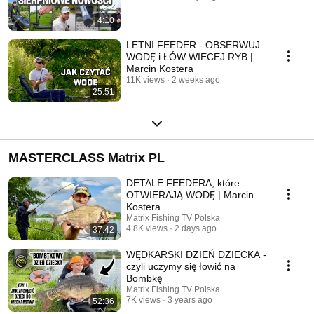
4:10
LETNI FEEDER - OBSERWUJ
WODĘ i ŁÓW WIECEJ RYB |
Marcin Kostera
11K views
2 weeks ago
25:51
MASTERCLASS Matrix PL
DETALE FEEDERA, które
OTWIERAJĄ WODĘ | Marcin
Kostera
Matrix Fishing TV Polska
4.8K views
2 days ago
37:42
WĘDKARSKI DZIEŃ DZIECKA -
czyli uczymy się łowić na
Bombkę
Matrix Fishing TV Polska
7K views
3 years ago
52:36