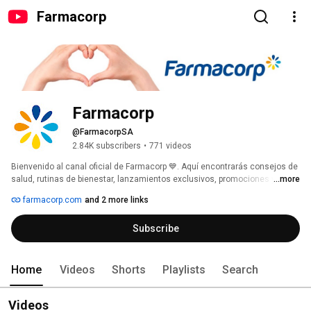
Farmacorp
Farmacorp
@FarmacorpSA
2.84K subscribers
•
771 videos
Bienvenido al canal oficial de Farmacorp 💙. Aquí encontrarás consejos de 
salud, rutinas de bienestar, lanzamientos exclusivos, promociones y 
...more
mucho más. Siempre cerca de ti, cuidando tu salud y la de tu familia. 
farmacorp.com
and 2 more links
Subscribe
Home
Videos
Shorts
Playlists
Search
Videos