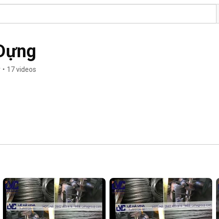
Dựng
r
•
17 videos