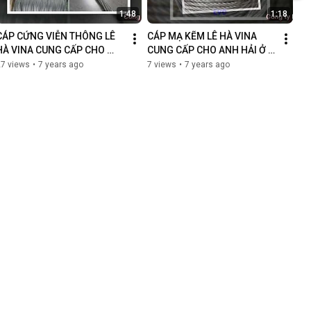
1:48
1:18
CÁP CỨNG VIỄN THÔNG LÊ 
CÁP MẠ KẼM LÊ HÀ VINA 
HÀ VINA CUNG CẤP CHO 
CUNG CẤP CHO ANH HẢI Ở 
CÔNG TY LONG HÀ - LÀO CAI
CÀ MAU
27 views
•
7 years ago
7 views
•
7 years ago