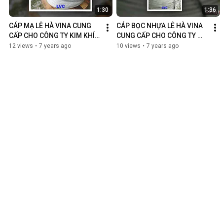
1:30
1:36
CÁP MẠ LÊ HÀ VINA CUNG 
CÁP BỌC NHỰA LÊ HÀ VINA 
CẤP CHO CÔNG TY KIM KHÍ 
CUNG CẤP CHO CÔNG TY 
ĐỊNH SƠN - CẦN THƠ
NHIỆT LẠNH MIỀN TÂY
12 views
•
7 years ago
10 views
•
7 years ago