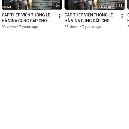
1:24
1:18
CÁP THÉP VIỄN THÔNG LÊ 
CÁP THÉP VIỄN THÔNG LÊ 
HÀ VINA CUNG CẤP CHO 
HÀ VINA CUNG CẤP CHO 
CÔNG TY KỸ THUẬT LONG 
CÔNG TY KỸ THUẬT LONG 
39 views
•
7 years ago
35 views
•
7 years ago
CHÂU
CHÂU TPHCM