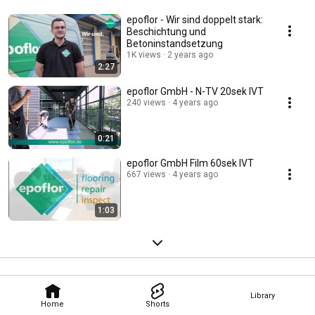
epoflor - Wir sind doppelt stark:
Beschichtung und
Betoninstandsetzung
1K views
2 years ago
2:27
epoflor GmbH - N-TV 20sek IVT
240 views
4 years ago
0:21
epoflor GmbH Film 60sek IVT
667 views
4 years ago
1:03
Library
Home
Shorts