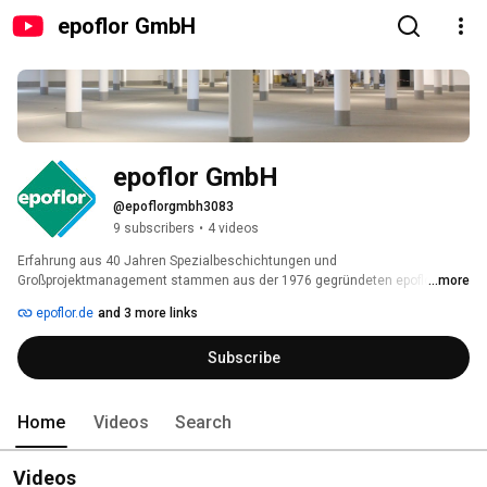
epoflor GmbH
epoflor GmbH
@epoflorgmbh3083
9 subscribers
•
4 videos
Erfahrung aus 40 Jahren Spezialbeschichtungen und 
Großprojektmanagement stammen aus der 1976 gegründeten epoflor 
...more
bauchemie. Die aktuelle epoflor führt den hohen Qualitätsstandard ihrer 
epoflor.de
and 3 more links
Leistungen konsequent fort. Dafür steht Bernd Schwendiger in der 
Geschäftsleitung genauso wie die firmeneigenen Ausführungsteams: 
Subscribe
Bauleiter und geschulte Facharbeiter mit einem Fuhr- und Maschinenpark 
auf dem neuesten Stand der Technik. 
Home
Videos
Search
Videos