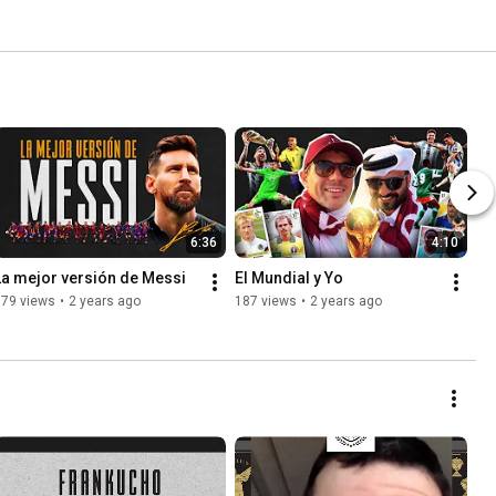
6:36
4:10
La mejor versión de Messi
El Mundial y Yo
579 views
•
2 years ago
187 views
•
2 years ago