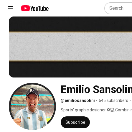
Emilio Sansolin
@emiliosansolini
•
645 subscribers
•
Sports' graphic designer ⚽💻 Combini
grandes pasiones 🔥 
Subscribe