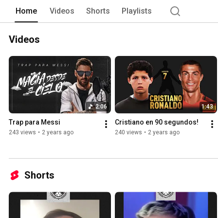
Home
Videos
Shorts
Playlists
Videos
2:06
1:43
Trap para Messi
Cristiano en 90 segundos!
243 views
•
2 years ago
240 views
•
2 years ago
Shorts