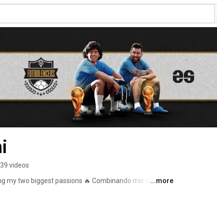
i
39 videos
ng my two biggest passions 🔥 Combinando mis dos 
...more