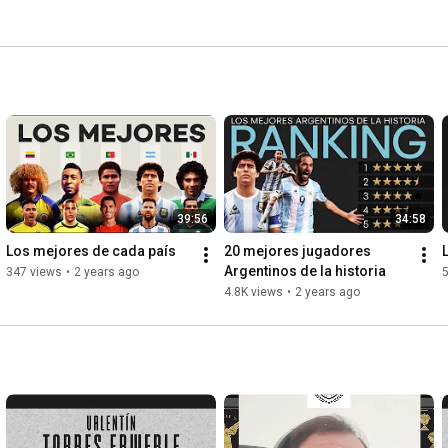
39:56
34:58
Los mejores de cada país
20 mejores jugadores 
Argentinos de la historia
347 views
•
2 years ago
4.8K views
•
2 years ago