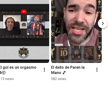
El gol es un orgasmo 
El éxito de Paren la 
⚽️🤯
Mano 🏀
113 views
582 views