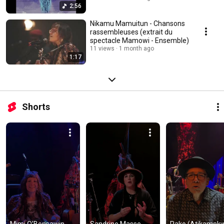
2:56
Nikamu Mamuitun - Chansons
rassembleuses (extrait du
spectacle Mamowi - Ensemble)
11 views
1 month ago
1:17
Shorts
Mimi O’Bonsawin 
Sandrine Masse 
Pako (Atikamekw,