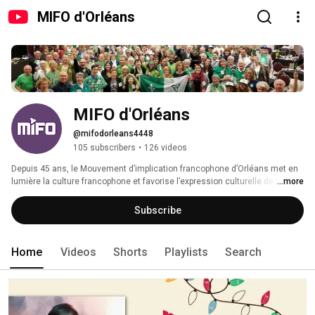
MIFO d'Orléans
MIFO d'Orléans
@mifodorleans4448
105 subscribers
•
126 videos
Depuis 45 ans, le Mouvement d’implication francophone d’Orléans met en 
lumière la culture francophone et favorise l’expression culturelle de la 
...more
communauté d’Orléans. Le MIFO est un centre pluridisciplinaire qui offre 
des programmes et des services variés en français dans les domaines 
Subscribe
artistiques, culturels et communautaires. 
Home
Videos
Shorts
Playlists
Search