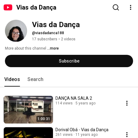
Vias da Dança
Vias da Dança
@viasdadanca188
17 subscribers
•
2 videos
More about this channel
...more
Subscribe
Videos
Search
DANÇA NA SALA 2
114 views
5 years ago
1:00:31
Dorival Obá - Vias da Dança
261 views
11 years ago