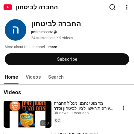
החברה לביטחון
החברה לביטחון
@החברהלביטחון
24 subscribers
•
9 videos
More about this channel
...more
Subscribe
Home
Videos
Search
Videos
מר מוטי נחמני מנכ"ל החברה
העירונית ראשון לציון לביטחון וסדר
1 year ago
ציבורי בראיון לגלי צה"ל
38 views
CC
6:53
הצטרפו למשפחת החברה