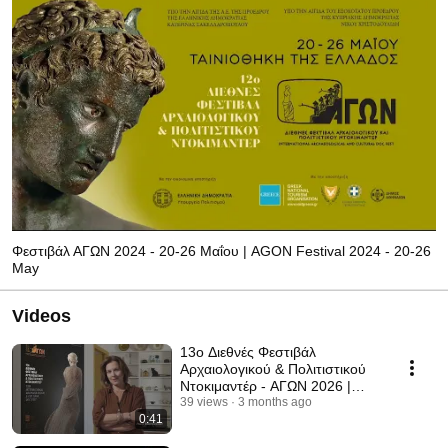
Φεστιβάλ ΑΓΩΝ 2024 - 20-26 Μαΐου | AGON Festival 2024 - 20-26
May
Videos
13ο Διεθνές Φεστιβάλ
Αρχαιολογικού & Πολιτιστικού
Ντοκιμαντέρ - ΑΓΩΝ 2026 |
Ραχήλ Μανουκιάν
39 views
3 months ago
0:41