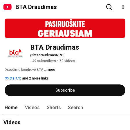
BTA Draudimas
BTA Draudimas
@btadraudimas6191
149 subscribers
•
69 videos
Draudimo bendrovė BTA 
...more
bta.lt/lt
and 2 more links
Subscribe
Home
Videos
Shorts
Search
Videos