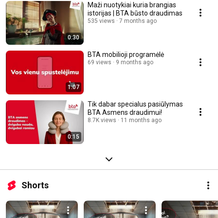
Maži nuotykiai kuria brangias
istorijas | BTA būsto draudimas
535 views
7 months ago
0:30
BTA mobilioji programėlė
69 views
9 months ago
1:07
Tik dabar specialus pasiūlymas
BTA Asmens draudimui!
8.7K views
11 months ago
0:15
Shorts