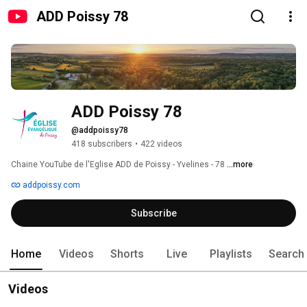
ADD Poissy 78
ADD Poissy 78
@addpoissy78
418 subscribers
•
422 videos
Chaine YouTube de l'Eglise ADD de Poissy - Yvelines - 78 
...more
addpoissy.com
Subscribe
Home
Videos
Shorts
Live
Playlists
Search
Videos