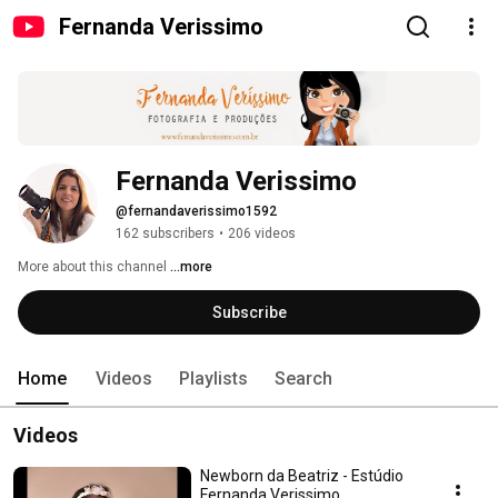
Fernanda Verissimo
Fernanda Verissimo
@fernandaverissimo1592
162 subscribers
•
206 videos
More about this channel
...more
Subscribe
Home
Videos
Playlists
Search
Videos
Newborn da Beatriz - Estúdio
Fernanda Verissimo