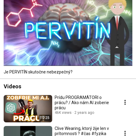
Je PERVITÍN skutočne nebezpečný?
Videos
Prídu PROGRAMÁTORI o
prácu? / Ako nám AI zoberie
prácu
46K views
2 years ago
10:25
Clive Wearing, ktorý žije len v
prítomnosti ? #čas #fyzika