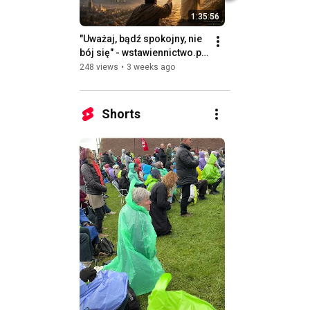
1:35:56
"Uważaj, bądź spokojny, nie 
"Miłujcie waszych
bój się" - wstawiennictwo.pl 
nieprzyjaciół" 
14.07.2026
wstawiennictwo.pl
248 views
•
3 weeks ago
348 views
•
1 month
16.06.2026
Shorts