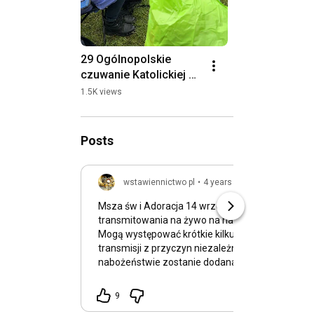
29 Ogólnopolskie 
czuwanie Katolickiej 
Odnowy w Duchu 
1.5K views
Świętym Maj 2025
Posts
wstawiennictwo pl
•
4 years ago
Msza św i Adoracja 14 września 2021r. będzie
transmitowania na żywo na naszym kanale na y
Mogą występować krótkie kilkusekundowe prze
transmisji z przyczyn niezależnych. W ciągu 24 godzin po
nabożeństwie zostanie dodana transmisja w lepsz
Na naszym kanale można również obejrzeć wcze
nasze spotkania.
9