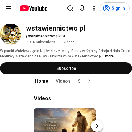
Sign in
wstawiennictwo pl
@wstawiennictwopl838
7.91K subscribers
•
85 videos
W parafii Wniebowzięcia Najświętszej Maryi Panny w Krynicy Zdroju działa Grupa 
Modlitwy Wstawienniczej św. Łukasza www.wstawiennictwo.pl 
...more
Subscribe
Home
Videos
Shorts
Live
Playl
Videos