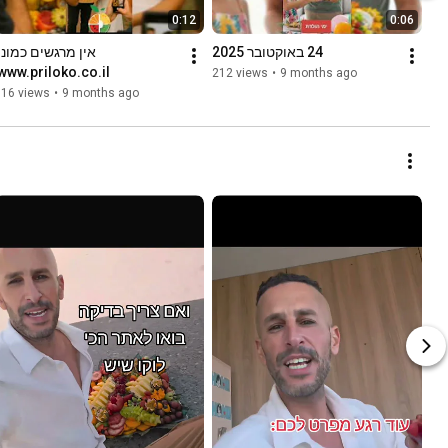
0:12
0:06
24 באוקטובר 2025
www.priloko.co.il 
212 views
•
9 months ago
316 views
•
9 months ago