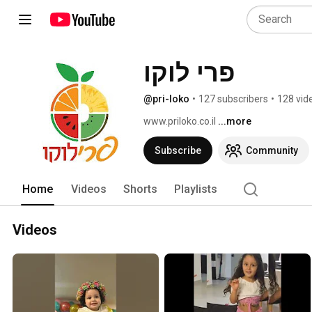
פרי לוקו
@pri-loko
•
127 subscribers
•
128 vid
www.priloko.co.il 
...more
Subscribe
Community
Home
Videos
Shorts
Playlists
Videos