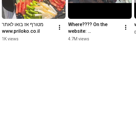
מטורף אז בואו לאתר 
Where???? On the 
www.priloko.co.il
website: 
Www.priloko.co.il You 
1K views
4.7M views
will love it❣️