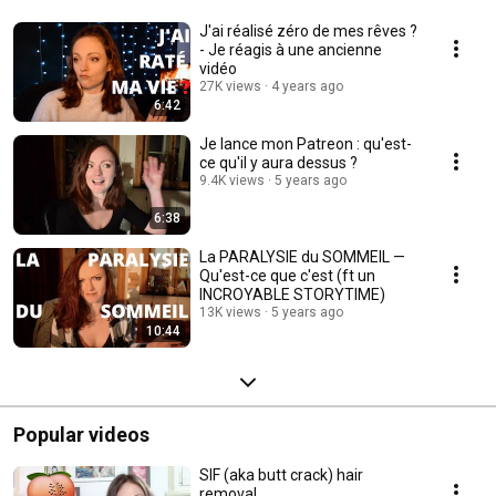
J'ai réalisé zéro de mes rêves ?
- Je réagis à une ancienne
vidéo
27K views
4 years ago
6:42
Je lance mon Patreon : qu'est-
ce qu'il y aura dessus ?
9.4K views
5 years ago
6:38
La PARALYSIE du SOMMEIL —
Qu'est-ce que c'est (ft un
INCROYABLE STORYTIME)
13K views
5 years ago
10:44
Popular videos
SIF (aka butt crack) hair
removal