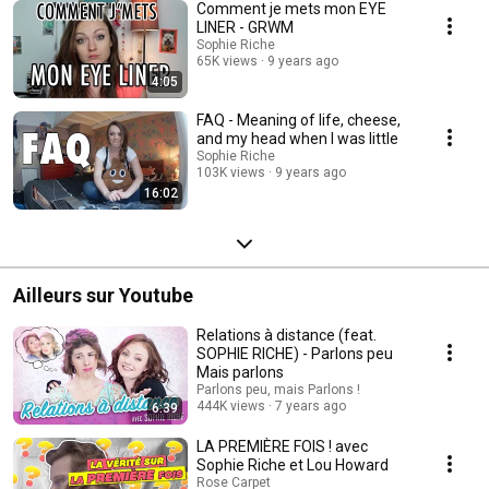
Comment je mets mon EYE
LINER - GRWM
Sophie Riche
65K views
9 years ago
4:05
FAQ - Meaning of life, cheese,
and my head when I was little
Sophie Riche
103K views
9 years ago
16:02
Ailleurs sur Youtube
Relations à distance (feat.
SOPHIE RICHE) - Parlons peu
Mais parlons
Parlons peu, mais Parlons !
444K views
7 years ago
6:39
LA PREMIÈRE FOIS ! avec
Sophie Riche et Lou Howard
Rose Carpet