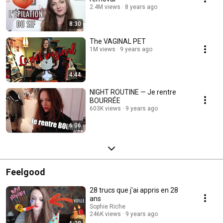
2.4M views
8 years ago
8:30
The VAGINAL PET
1M views
9 years ago
4:44
NIGHT ROUTINE — Je rentre
BOURRÉE
603K views
9 years ago
6:06
Feelgood
28 trucs que j'ai appris en 28
ans
Sophie Riche
246K views
9 years ago