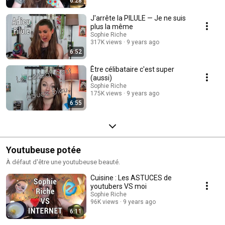
6:28
J'arrête la PILULE — Je ne suis
plus la même
Sophie Riche
317K views
9 years ago
6:52
Être célibataire c'est super
(aussi)
Sophie Riche
175K views
9 years ago
6:55
Youtubeuse potée
À défaut d'être une youtubeuse beauté.
Cuisine : Les ASTUCES de
youtubers VS moi
Sophie Riche
96K views
9 years ago
6:11