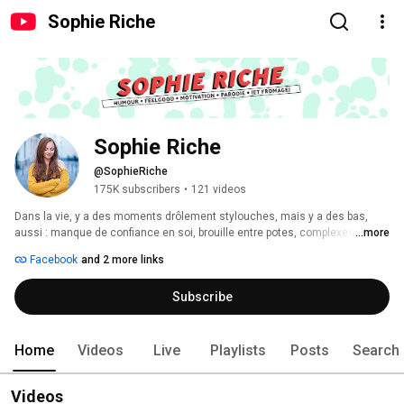
Sophie Riche
Sophie Riche
@SophieRiche
175K subscribers
•
121 videos
Dans la vie, y a des moments drôlement stylouches, mais y a des bas, 
aussi : manque de confiance en soi, brouille entre potes, complexes, petits 
...more
soucis de santé ou autres. Ici, je tente de donner des conseils pour pimper 
Facebook
and 2 more links
votre vie et la rendre plus chouette, ou tout au moins moins chiante (mais 
genre à ma petite échelle hein). 
Subscribe
Home
Videos
Live
Playlists
Posts
Search
Videos