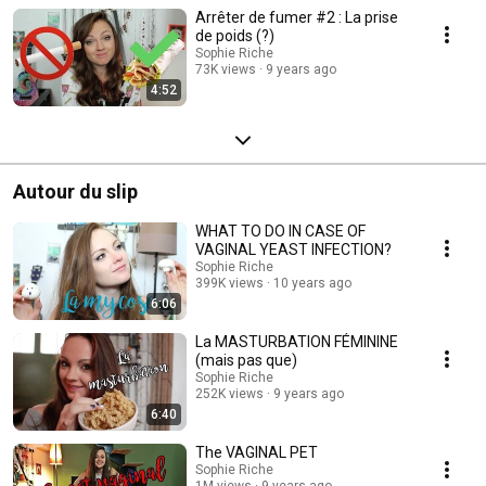
Arrêter de fumer #2 : La prise
de poids (?)
Sophie Riche
73K views
9 years ago
4:52
Autour du slip
WHAT TO DO IN CASE OF
VAGINAL YEAST INFECTION?
Sophie Riche
399K views
10 years ago
6:06
La MASTURBATION FÉMININE
(mais pas que)
Sophie Riche
252K views
9 years ago
6:40
The VAGINAL PET
Sophie Riche