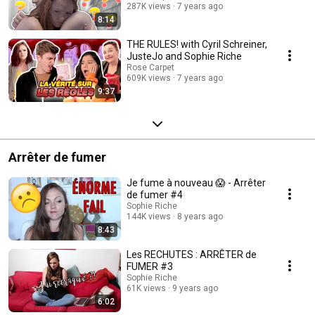
287K views
7 years ago
8:14
THE RULES! with Cyril Schreiner,
JusteJo and Sophie Riche
Rose Carpet
609K views
7 years ago
9:37
Arrêter de fumer
Je fume à nouveau 😱 - Arrêter
de fumer #4
Sophie Riche
144K views
8 years ago
8:43
Les RECHUTES : ARRÊTER de
FUMER #3
Sophie Riche
61K views
9 years ago
6:02