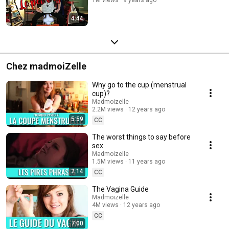
1M views
9 years ago
4:44
Chez madmoiZelle
Why go to the cup (menstrual
cup)?
Madmoizelle
2.2M views
12 years ago
5:59
CC
The worst things to say before
sex
Madmoizelle
1.5M views
11 years ago
2:14
CC
The Vagina Guide
Madmoizelle
4M views
12 years ago
CC
7:00