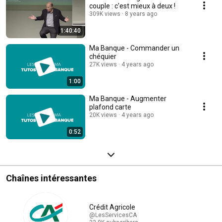
couple : c'est mieux à deux !
309K views
8 years ago
1:40:40
Ma Banque - Commander un
chéquier
27K views
4 years ago
1:00
Ma Banque - Augmenter
plafond carte
20K views
4 years ago
0:52
Chaînes intéressantes
Crédit Agricole
@LesServicesCA